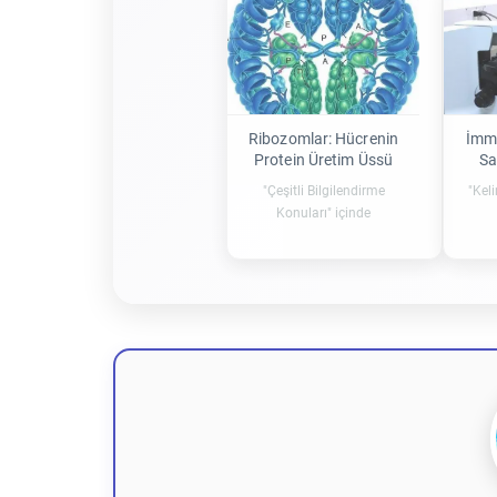
Ribozomlar: Hücrenin
İmm
Protein Üretim Üssü
Sa
"Çeşitli Bilgilendirme
"Kel
Konuları" içinde