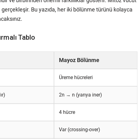
ir ve birbirinden önemli farklılıklar gösterir. Mitoz vücut
gerçekleşir. Bu yazıda, her iki bölünme türünü kolayca
acaksınız.
rmalı Tablo
Mayoz Bölünme
Üreme hücreleri
ır)
2n → n (yarıya iner)
4 hücre
Var (crossing-over)