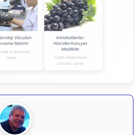
ünoloji: Vücudun
Antioksidanlar:
vunma Sistemi
Hücreleri Koruyan
Maddeler
imeler ve Anlamları"
"Çeşitli Bilgilendirme
içinde
Konuları" içinde