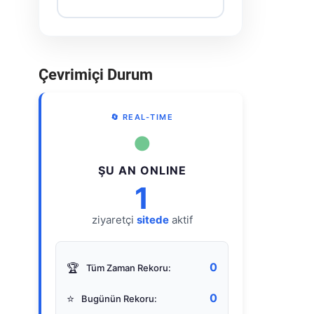
Çevrimiçi Durum
🔄 REAL-TIME
●
ŞU AN ONLINE
1
ziyaretçi
sitede
aktif
0
🏆
Tüm Zaman Rekoru:
0
⭐
Bugünün Rekoru: