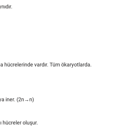
ynıdır.
a hücrelerinde vardır. Tüm ökaryotlarda.
a iner. (2n→n)
lı hücreler oluşur.