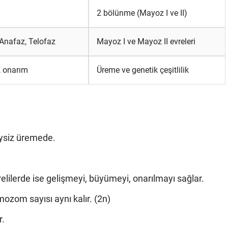
2 bölünme (Mayoz I ve II)
 Anafaz, Telofaz
Mayoz I ve Mayoz II evreleri
, onarım
Üreme ve genetik çeşitlilik
eysiz üremede.
elilerde ise gelişmeyi, büyümeyi, onarılmayı sağlar.
zom sayısı aynı kalır. (2n)
r.