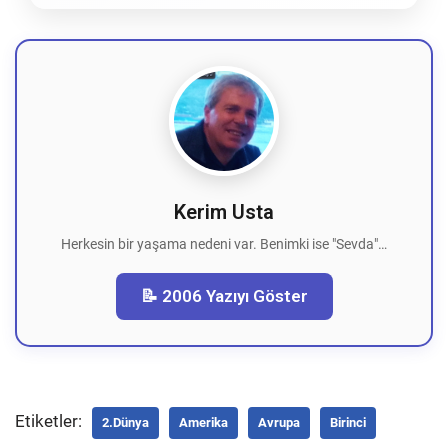
Kerim Usta
Herkesin bir yaşama nedeni var. Benimki ise "Sevda"…
📝 2006 Yazıyı Göster
Etiketler:
2.dünya
Amerika
Avrupa
Birinci