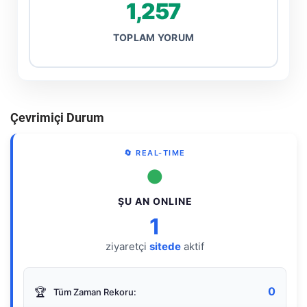
1,257
TOPLAM YORUM
Çevrimiçi Durum
🔄 REAL-TIME
●
ŞU AN ONLINE
1
ziyaretçi
sitede
aktif
0
🏆
Tüm Zaman Rekoru: