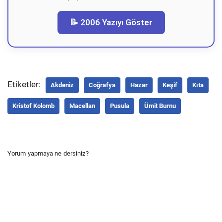
📝 2006 Yazıyı Göster
Etiketler:
Akdeniz
Coğrafya
Hazar
Keşif
Kıta
Kristof Kolomb
Macellan
Pusula
Ümit Burnu
Yorum yapmaya ne dersiniz?