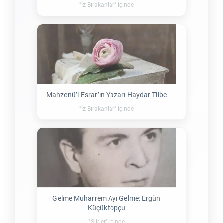
"İz Bırakanlar" içinde
Mahzenü’l-Esrar’ın Yazarı Haydar Tilbe
"İz Bırakanlar" içinde
Gelme Muharrem Ayı Gelme: Ergün
Küçüktopçu
"Şiirler" içinde