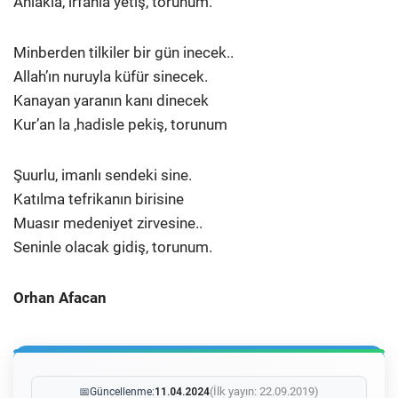
Ahlakla, irfanla yetiş, torunum.
Minberden tilkiler bir gün inecek..
Allah’ın nuruyla küfür sinecek.
Kanayan yaranın kanı dinecek
Kur’an la ,hadisle pekiş, torunum
Şuurlu, imanlı sendeki sine.
Katılma tefrikanın birisine
Muasır medeniyet zirvesine..
Seninle olacak gidiş, torunum.
Orhan Afacan
(İlk yayın: 22.09.2019)
📅
Güncellenme:
11.04.2024