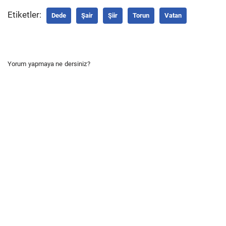
Etiketler:
Dede
Şair
Şiir
Torun
Vatan
Yorum yapmaya ne dersiniz?