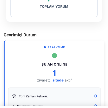
TOPLAM YORUM
Çevrimiçi Durum
🔄 REAL-TIME
●
ŞU AN ONLINE
1
ziyaretçi
sitede
aktif
0
🏆
Tüm Zaman Rekoru:
0
⭐
Bugünün Rekoru: