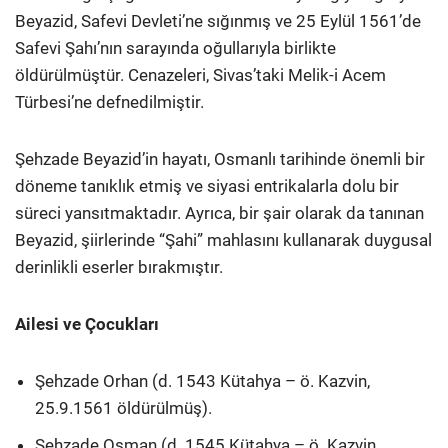
Beyazid, Safevi Devleti’ne sığınmış ve 25 Eylül 1561’de
Safevi Şahı’nın sarayında oğullarıyla birlikte
öldürülmüştür. Cenazeleri, Sivas’taki Melik-i Acem
Türbesi’ne defnedilmiştir.
Şehzade Beyazid’in hayatı, Osmanlı tarihinde önemli bir
döneme tanıklık etmiş ve siyasi entrikalarla dolu bir
süreci yansıtmaktadır. Ayrıca, bir şair olarak da tanınan
Beyazid, şiirlerinde “Şahi” mahlasını kullanarak duygusal
derinlikli eserler bırakmıştır.
Ailesi ve Çocukları
Şehzade Orhan (d. 1543 Kütahya – ö. Kazvin,
25.9.1561 öldürülmüş).
Şehzade Osman (d. 1545 Kütahya – ö. Kazvin,