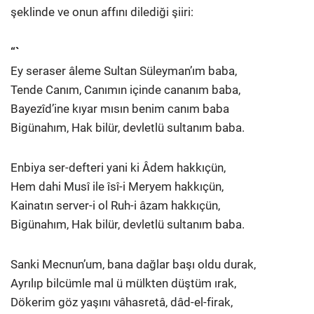
şeklinde ve onun affını dilediği şiiri:
“`
Ey seraser âleme Sultan Süleyman’ım baba,
Tende Canım, Canımın içinde cananım baba,
Bayezîd’ine kıyar mısın benim canım baba
Bigünahım, Hak bilür, devletlü sultanım baba.
Enbiya ser-defteri yani ki Âdem hakkıçün,
Hem dahi Musî ile îsî-i Meryem hakkıçün,
Kainatın server-i ol Ruh-i âzam hakkıçün,
Bigünahım, Hak bilür, devletlü sultanım baba.
Sanki Mecnun’um, bana dağlar başı oldu durak,
Ayrılıp bilcümle mal ü mülkten düştüm ırak,
Dökerim göz yaşını vâhasretâ, dâd-el-firak,