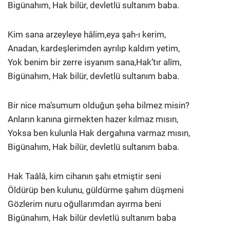
Bigünahım, Hak bilür, devletlü sultanım baba.
Kim sana arzeyleye hâlim,eya şah-ı kerim,
Anadan, kardeşlerimden ayrılıp kaldım yetim,
Yok benim bir zerre isyanım sana,Hak’tır alîm,
Bigünahım, Hak bilür, devletlü sultanım baba.
Bir nice ma’sumum olduğun şeha bilmez misin?
Anların kanına girmekten hazer kılmaz mısın,
Yoksa ben kulunla Hak dergahına varmaz mısın,
Bigünahım, Hak bilür, devletlü sultanım baba.
Hak Taâlâ, kim cihanın şahı etmiştir seni
Öldürüp ben kulunu, güldürme şahım düşmeni
Gözlerim nuru oğullarımdan ayırma beni
Bigünahım, Hak bilür devletlü sultanım baba