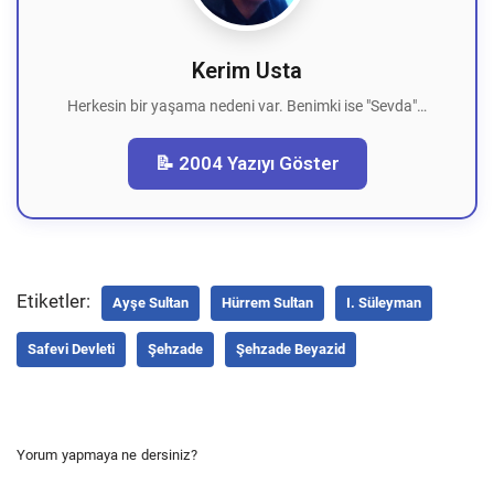
Kerim Usta
Herkesin bir yaşama nedeni var. Benimki ise "Sevda"…
📝 2004 Yazıyı Göster
Etiketler:
Ayşe Sultan
Hürrem Sultan
I. Süleyman
Safevi Devleti
Şehzade
Şehzade Beyazid
Yorum yapmaya ne dersiniz?