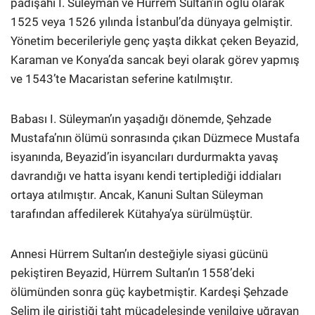
padişahı I. Süleyman ve Hürrem Sultan’ın oğlu olarak
1525 veya 1526 yılında İstanbul’da dünyaya gelmiştir.
Yönetim becerileriyle genç yaşta dikkat çeken Beyazid,
Karaman ve Konya’da sancak beyi olarak görev yapmış
ve 1543’te Macaristan seferine katılmıştır.
Babası I. Süleyman’ın yaşadığı dönemde, Şehzade
Mustafa’nın ölümü sonrasında çıkan Düzmece Mustafa
isyanında, Beyazid’in isyancıları durdurmakta yavaş
davrandığı ve hatta isyanı kendi tertiplediği iddiaları
ortaya atılmıştır. Ancak, Kanuni Sultan Süleyman
tarafından affedilerek Kütahya’ya sürülmüştür.
Annesi Hürrem Sultan’ın desteğiyle siyasi gücünü
pekiştiren Beyazid, Hürrem Sultan’ın 1558’deki
ölümünden sonra güç kaybetmiştir. Kardeşi Şehzade
Selim ile giriştiği taht mücadelesinde yenilgiye uğrayan