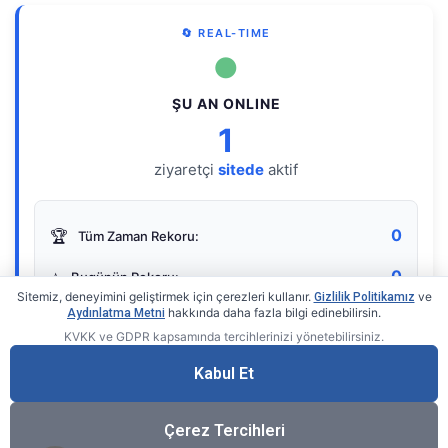
🔄 REAL-TIME
●
ŞU AN ONLINE
1
ziyaretçi
sitede
aktif
0
🏆
Tüm Zaman Rekoru:
0
⭐
Bugünün Rekoru:
Sitemiz, deneyimini geliştirmek için çerezleri kullanır.
ve
Gizlilik Politikamız
hakkında daha fazla bilgi edinebilirsin.
Aydınlatma Metni
KVKK ve GDPR kapsamında tercihlerinizi yönetebilirsiniz.
Live Online Counter
• by KerimUsta
Gerçek zamanlı sayaç
Kabul Et
Çerez Tercihleri