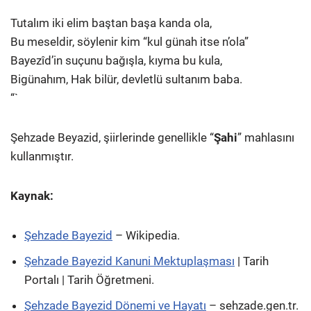
Tutalım iki elim baştan başa kanda ola,
Bu meseldir, söylenir kim “kul günah itse n’ola”
Bayezîd’in suçunu bağışla, kıyma bu kula,
Bigünahım, Hak bilür, devletlü sultanım baba.
“`
Şehzade Beyazid, şiirlerinde genellikle “
Şahi
” mahlasını
kullanmıştır.
Kaynak:
Şehzade Bayezid
– Wikipedia.
Şehzade Bayezid Kanuni Mektuplaşması
| Tarih
Portalı | Tarih Öğretmeni.
Şehzade Bayezid Dönemi ve Hayatı
– sehzade.gen.tr.