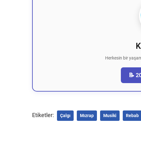
K
Herkesin bir yaşam
📝 2
Etiketler:
Çalgı
Mızrap
Musiki
Rebab