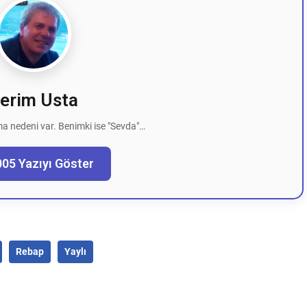
erim Usta
a nedeni var. Benimki ise "Sevda"…
005 Yazıyı Göster
Rebap
Yaylı