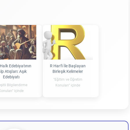
 Halk Edebiyatının
R Harfi İle Başlayan
lp Atışları: Aşık
Birleşik Kelimeler
Edebiyatı
"Eğitim ve Öğretim
şitli Bilgilendirme
Konuları" içinde
Konuları" içinde