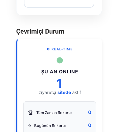
Çevrimiçi Durum
🔄 REAL-TIME
●
ŞU AN ONLINE
1
ziyaretçi
sitede
aktif
0
🏆
Tüm Zaman Rekoru:
0
⭐
Bugünün Rekoru: