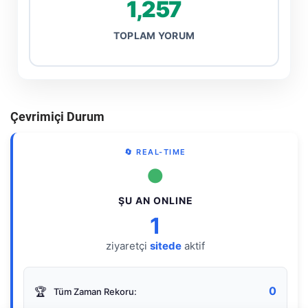
1,257
TOPLAM YORUM
Çevrimiçi Durum
🔄 REAL-TIME
●
ŞU AN ONLINE
1
ziyaretçi
sitede
aktif
0
🏆
Tüm Zaman Rekoru: