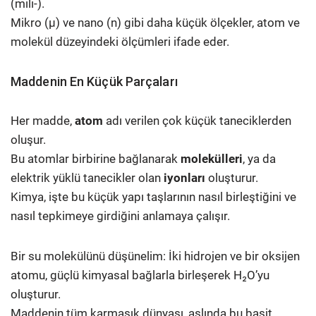
(mili-).
Mikro (μ) ve nano (n) gibi daha küçük ölçekler, atom ve
molekül düzeyindeki ölçümleri ifade eder.
Maddenin En Küçük Parçaları
Her madde,
atom
adı verilen çok küçük taneciklerden
oluşur.
Bu atomlar birbirine bağlanarak
molekülleri
, ya da
elektrik yüklü tanecikler olan
iyonları
oluşturur.
Kimya, işte bu küçük yapı taşlarının nasıl birleştiğini ve
nasıl tepkimeye girdiğini anlamaya çalışır.
Bir su molekülünü düşünelim: İki hidrojen ve bir oksijen
atomu, güçlü kimyasal bağlarla birleşerek H₂O’yu
oluşturur.
Maddenin tüm karmaşık dünyası, aslında bu basit