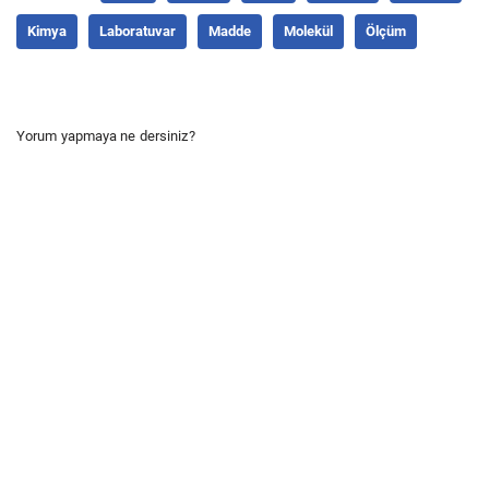
Kimya
Laboratuvar
Madde
Molekül
Ölçüm
Yorum yapmaya ne dersiniz?