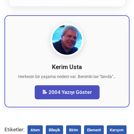
Kerim Usta
Herkesin bir yaşama nedeni var. Benimki ise "Sevda"…
📝 2004 Yazıyı Göster
Etiketler:
Atom
Bileşik
Birim
Element
Karışım