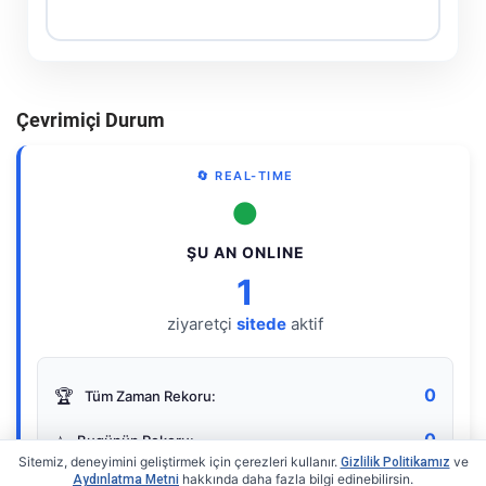
Çevrimiçi Durum
🔄 REAL-TIME
●
ŞU AN ONLINE
1
ziyaretçi
sitede
aktif
0
🏆
Tüm Zaman Rekoru:
0
⭐
Bugünün Rekoru:
Sitemiz, deneyimini geliştirmek için çerezleri kullanır.
ve
Gizlilik Politikamız
hakkında daha fazla bilgi edinebilirsin.
Aydınlatma Metni