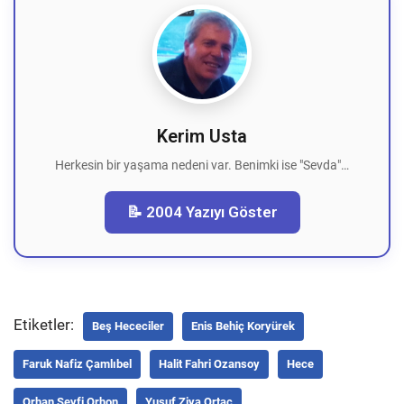
Kerim Usta
Herkesin bir yaşama nedeni var. Benimki ise "Sevda"…
📝 2004 Yazıyı Göster
Etiketler:
Beş Hececiler
Enis Behiç Koryürek
Faruk Nafiz Çamlıbel
Halit Fahri Ozansoy
Hece
Orhan Seyfi Orhon
Yusuf Ziya Ortaç