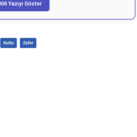
006 Yazıyı Göster
Kutlu
Zafer