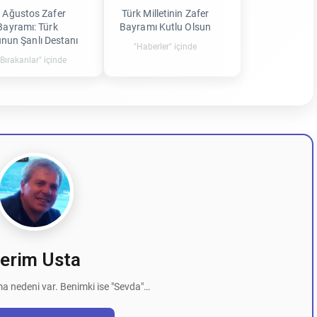
 Ağustos Zafer
Türk Milletinin Zafer
Bayramı: Türk
Bayramı Kutlu Olsun
nun Şanlı Destanı
"Haberler" içinde
 Bırakanlar" içinde
erim Usta
a nedeni var. Benimki ise "Sevda"…