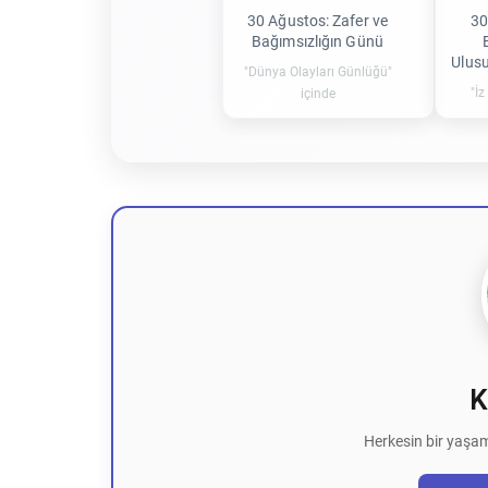
30 Ağustos: Zafer ve
30
Bağımsızlığın Günü
Ulusu
"Dünya Olayları Günlüğü"
"İz
içinde
K
Herkesin bir yaşam