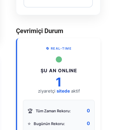
Çevrimiçi Durum
🔄 REAL-TIME
●
ŞU AN ONLINE
1
ziyaretçi
sitede
aktif
0
🏆
Tüm Zaman Rekoru:
0
⭐
Bugünün Rekoru: