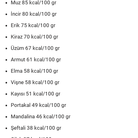
Muz 85 kcal/100 gr
İncir 80 kcal/100 gr
Erik 75 kcal/100 gr
Kiraz 70 kcal/100 gr
Üzüm 67 kcal/100 gr
Armut 61 kcal/100 gr
Elma 58 kcal/100 gr
Vişne 58 kcal/100 gr
Kayısı 51 kcal/100 gr
Portakal 49 kcal/100 gr
Mandalina 46 kcal/100 gr
Şeftali 38 kcal/100 gr