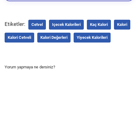
Etiketler:
Cetvel
Içecek Kalorileri
Kaç Kalori
Kalori
Kalori Cetveli
Kalori Değerleri
Yiyecek Kalorileri
Yorum yapmaya ne dersiniz?