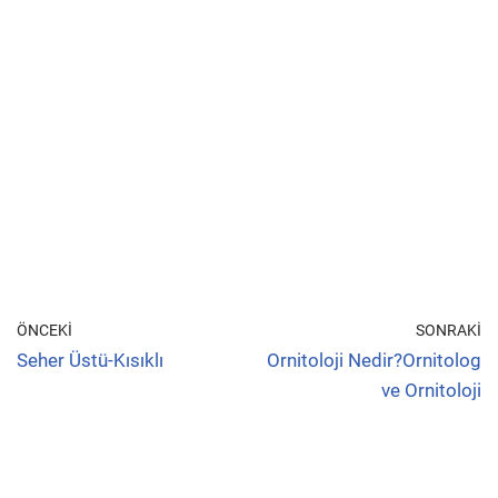
ÖNCEKI
SONRAKI
Seher Üstü-Kısıklı
Ornitoloji Nedir?Ornitolog
ve Ornitoloji