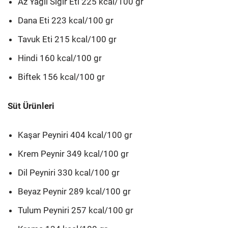
Az Yağlı Sığır Eti 225 kcal/100 gr
Dana Eti 223 kcal/100 gr
Tavuk Eti 215 kcal/100 gr
Hindi 160 kcal/100 gr
Biftek 156 kcal/100 gr
Süt Ürünleri
Kaşar Peyniri 404 kcal/100 gr
Krem Peynir 349 kcal/100 gr
Dil Peyniri 330 kcal/100 gr
Beyaz Peynir 289 kcal/100 gr
Tulum Peyniri 257 kcal/100 gr