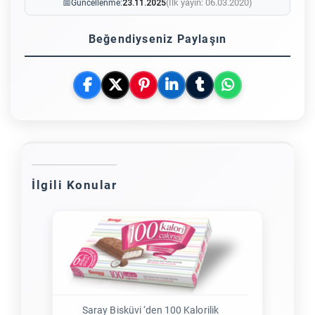
(İlk yayın: 06.03.2020)
📅
Güncellenme:
23.11.2025
Beğendiyseniz Paylaşın
İlgili Konular
Saray Bisküvi ‘den 100 Kalorilik