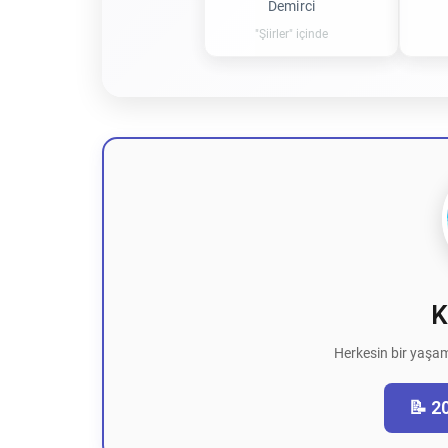
Demirci
"Şiirler" içinde
K
Herkesin bir yaşam
📝 2