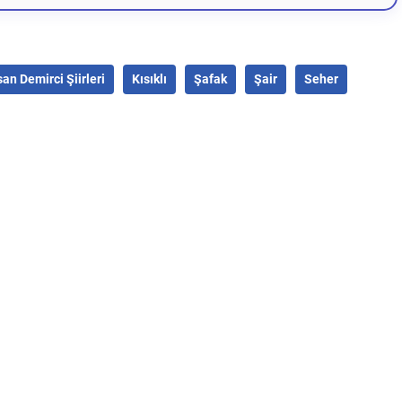
an Demirci Şiirleri
Kısıklı
Şafak
Şair
Seher