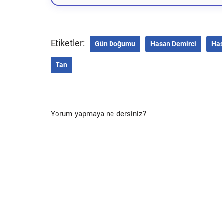
Etiketler:
Gün Doğumu
Hasan Demirci
Has
Tan
Yorum yapmaya ne dersiniz?