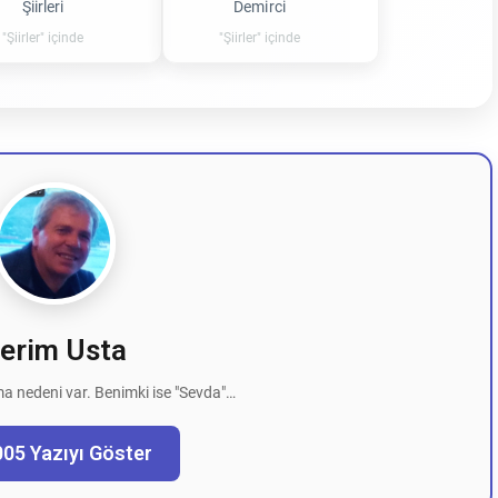
Şiirleri
Demirci
"Şiirler" içinde
"Şiirler" içinde
erim Usta
a nedeni var. Benimki ise "Sevda"…
005 Yazıyı Göster