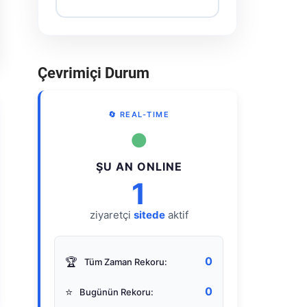
Çevrimiçi Durum
🔄 REAL-TIME
●
ŞU AN ONLINE
1
ziyaretçi
sitede
aktif
0
🏆
Tüm Zaman Rekoru:
0
⭐
Bugünün Rekoru: