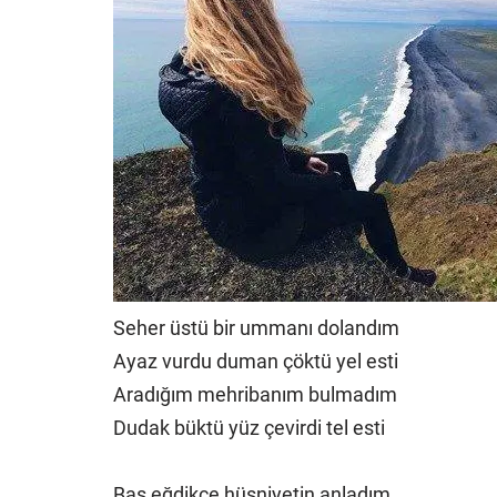
Seher üstü bir ummanı dolandım
Ayaz vurdu duman çöktü yel esti
Aradığım mehribanım bulmadım
Dudak büktü yüz çevirdi tel esti
Baş eğdikçe hüsniyetin anladım