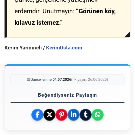
erdemdir. Unutmayın:
“Görünen köy,
kılavuz istemez.”
Kerim Yarınıneli /
KerimUsta.com
(İlk yayın: 26.06.2025)
📅
Güncellenme:
04.07.2026
Beğendiyseniz Paylaşın