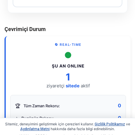
Çevrimiçi Durum
🔄 REAL-TIME
●
ŞU AN ONLINE
1
ziyaretçi
sitede
aktif
0
🏆
Tüm Zaman Rekoru:
0
⭐
Bugünün Rekoru:
Sitemiz, deneyimini geliştirmek için çerezleri kullanır.
ve
Gizlilik Politikamız
hakkında daha fazla bilgi edinebilirsin.
Aydınlatma Metni