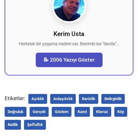
Kerim Usta
Herkesin bir yaşama nedeni var. Benimki ise "Sevda"…
📝 2006 Yazıyı Göster
Etiketler:
Açıklık
Anlaşılırlık
Barizlik
Belirginlik
Doğruluk
Gerçek
Gözlem
Kanıt
Klavuz
Köy
Netlik
Şeffaflık