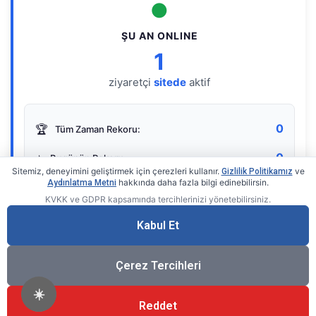
●
ŞU AN ONLINE
1
ziyaretçi
sitede
aktif
0
🏆
Tüm Zaman Rekoru:
0
⭐
Bugünün Rekoru:
Sitemiz, deneyimini geliştirmek için çerezleri kullanır.
ve
Gizlilik Politikamız
hakkında daha fazla bilgi edinebilirsin.
Aydınlatma Metni
KVKK ve GDPR kapsamında tercihlerinizi yönetebilirsiniz.
Live Online Counter
• by KerimUsta
Gerçek zamanlı sayaç
Kabul Et
Çerez Tercihleri
☀️
Reddet
®