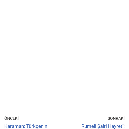
ÖNCEKI
SONRAKI
Karaman: Türkçenin
Rumeli Şairi Hayretî: