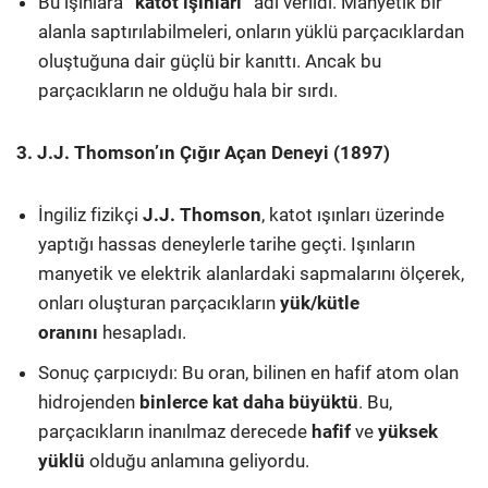
Bu ışınlara
“katot ışınları”
adı verildi. Manyetik bir
alanla saptırılabilmeleri, onların yüklü parçacıklardan
oluştuğuna dair güçlü bir kanıttı. Ancak bu
parçacıkların ne olduğu hala bir sırdı.
3. J.J. Thomson’ın Çığır Açan Deneyi (1897)
İngiliz fizikçi
J.J. Thomson
, katot ışınları üzerinde
yaptığı hassas deneylerle tarihe geçti. Işınların
manyetik ve elektrik alanlardaki sapmalarını ölçerek,
onları oluşturan parçacıkların
yük/kütle
oranını
hesapladı.
Sonuç çarpıcıydı: Bu oran, bilinen en hafif atom olan
hidrojenden
binlerce kat daha büyüktü
. Bu,
parçacıkların inanılmaz derecede
hafif
ve
yüksek
yüklü
olduğu anlamına geliyordu.