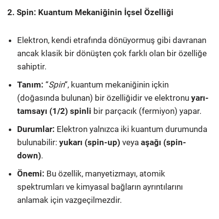
2. Spin: Kuantum Mekaniğinin İçsel Özelliği
Elektron, kendi etrafında dönüyormuş gibi davranan
ancak klasik bir dönüşten çok farklı olan bir özelliğe
sahiptir.
Tanım:
“
Spin
“, kuantum mekaniğinin içkin
(doğasında bulunan) bir özelliğidir ve elektronu
yarı-
tamsayı (1/2) spinli
bir parçacık (fermiyon) yapar.
Durumlar:
Elektron yalnızca iki kuantum durumunda
bulunabilir:
yukarı (spin-up)
veya
aşağı (spin-
down)
.
Önemi:
Bu özellik, manyetizmayı, atomik
spektrumları ve kimyasal bağların ayrıntılarını
anlamak için vazgeçilmezdir.