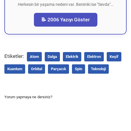
Herkesin bir yaşama nedeni var. Benimki ise "Sevda"…
📝 2006 Yazıyı Göster
Etiketler:
Atom
Dalga
Elektrik
Elektron
Keşif
Kuantum
Orbital
Parçacık
Spin
Teknoloji
Yorum yapmaya ne dersiniz?