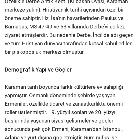
Özellikle Derbe Antik Kenti (Kılbasan Ovası, Karaman
merkeze yakın), Hristiyanlık tarihi açısından özel bir
öneme sahiptir. Hz. İsa’nın havarilerinden Paulus ve
Barnabas, MS 47-49 ve 53 yıllarında Derbe’yi üç kez
ziyaret etmişlerdir. Bu nedenle Derbe, İncil’de adı geçen
ve tüm Hristiyan dünyası tarafından kutsal kabul edilen
bir piskoposluk merkezi olmuştur.
Demografik Yapı ve Göçler
Karaman tarih boyunca farklı kültürlere ev sahipliği
yapmıştır. Osmanlı döneminde şehirde yaşayan
Ermeniler, özellikle ticaret ve zanaatkârlıkta önemli
roller üstlenmiştir. 19. yüzyıl sonları ve 20. yüzyıl
başlarında yaşanan siyasî gelişmeler ve göçler
sonucunda pek çok Ermeni, Karaman’dan İstanbul,
Adana ve yurt dışına göç etmiştir. Rum nüfus ise