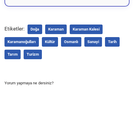
Etiketler:
Doğa
Karaman
Karaman Kalesi
Karamanoğulları
Kültür
Osmanlı
Sanayi
Tarih
Tarım
Turizm
Yorum yapmaya ne dersiniz?