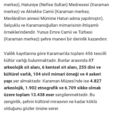
merkez), Hatuniye (Nefise Sultan) Medresesi (Karaman
merkez) ve Aktekke Camii (Karaman merkez,
Mevlânâ’nın annesi Mümine Hatun adına yapılmıştır),
Selçuklu ve Karamanoğulları mimarisinin ihtişamlı
örneklerindendir. Yunus Emre Camii ve Türbesi
(Karaman merkez) şehre manevi bir derinlik kazandırır.
Valilik kayıtlarına göre Karaman’da toplam 456 tescilli
kültür varlığı bulunmaktadır. Bunlar arasında 8
7
arkeolojik sit alanı, 6 kentsel sit alanı, 255 dini ve
kültürel varlık, 104 sivil mimari örneği ve 4 askeri
yapı
yer almaktadır. Karaman Müzesi’nde ise
4.827
arkeolojik, 1.902 etnografik ve 6.709 sikke olmak
üzere toplam 13.438 eser
sergilenmektedir. Bu
zenginlik, şehrin kültürel mirasının ne kadar köklü
olduğunu gözler önüne serer.