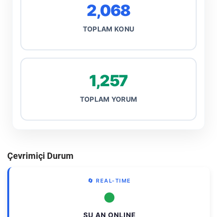
2,068
TOPLAM KONU
1,257
TOPLAM YORUM
Çevrimiçi Durum
🔄 REAL-TIME
●
ŞU AN ONLINE