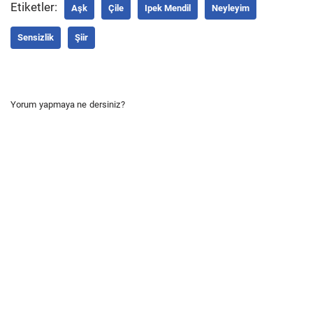
Etiketler:
Aşk
Çile
Ipek Mendil
Neyleyim
Sensizlik
Şiir
Yorum yapmaya ne dersiniz?