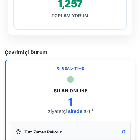
1,257
TOPLAM YORUM
Çevrimiçi Durum
🔄 REAL-TIME
●
ŞU AN ONLINE
1
ziyaretçi
sitede
aktif
0
🏆
Tüm Zaman Rekoru: