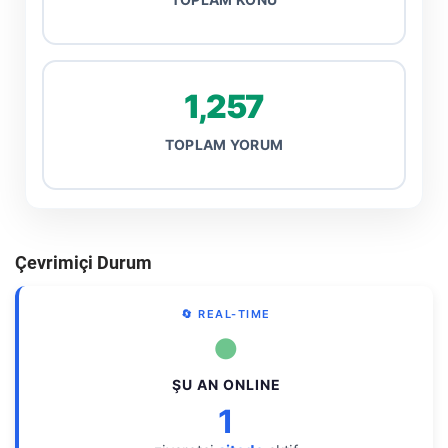
1,257
TOPLAM YORUM
Çevrimiçi Durum
🔄 REAL-TIME
●
ŞU AN ONLINE
1