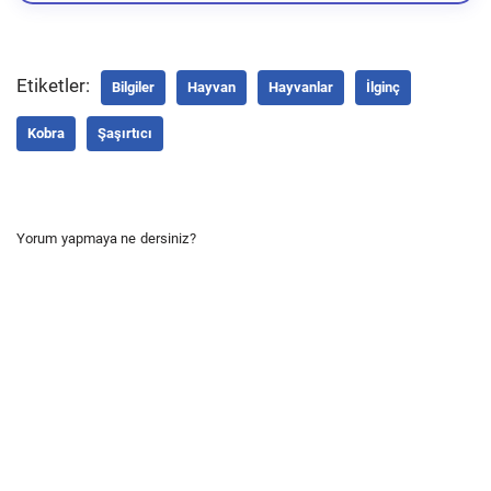
Etiketler:
Bilgiler
Hayvan
Hayvanlar
İlginç
Kobra
Şaşırtıcı
Yorum yapmaya ne dersiniz?