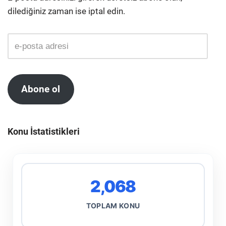
dilediğiniz zaman ise iptal edin.
Abone ol
Konu İstatistikleri
2,068
TOPLAM KONU