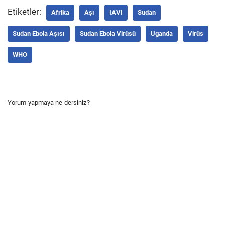
Etiketler:
Afrika
Aşı
IAVI
Sudan
Sudan Ebola Aşısı
Sudan Ebola Virüsü
Uganda
Virüs
WHO
Yorum yapmaya ne dersiniz?