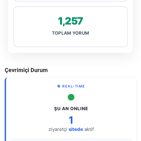
1,257
TOPLAM YORUM
Çevrimiçi Durum
🔄 REAL-TIME
●
ŞU AN ONLINE
1
ziyaretçi
sitede
aktif