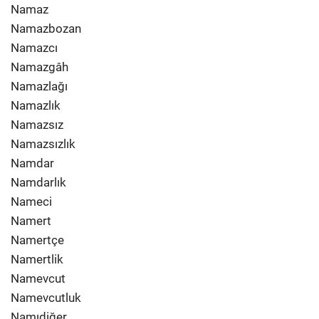
Namaz
Namazbozan
Namazcı
Namazgâh
Namazlağı
Namazlık
Namazsız
Namazsızlık
Namdar
Namdarlık
Nameci
Namert
Namertçe
Namertlik
Namevcut
Namevcutluk
Namıdiğer