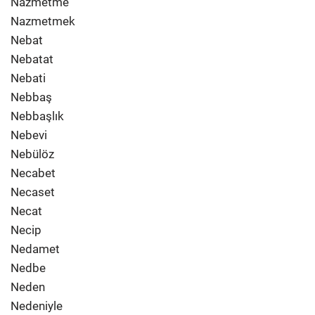
Nazmetme
Nazmetmek
Nebat
Nebatat
Nebati
Nebbaş
Nebbaşlık
Nebevi
Nebülöz
Necabet
Necaset
Necat
Necip
Nedamet
Nedbe
Neden
Nedeniyle