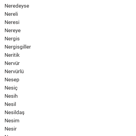
Neredeyse
Nereli
Neresi
Nereye
Nergis
Nergisgiller
Neritik
Nervür
Nervürlü
Nesep
Nesiç
Nesih
Nesil
Nesildaş
Nesim
Nesir