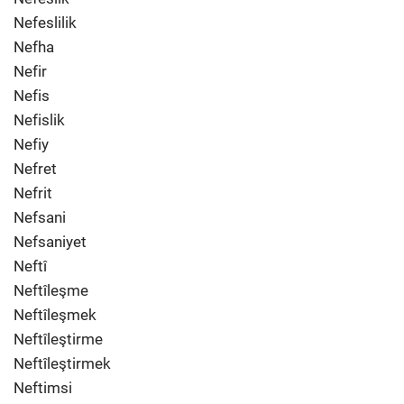
Nefeslilik
Nefha
Nefir
Nefis
Nefislik
Nefiy
Nefret
Nefrit
Nefsani
Nefsaniyet
Neftî
Neftîleşme
Neftîleşmek
Neftîleştirme
Neftîleştirmek
Neftimsi