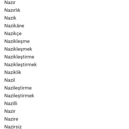
Nazır
Nazırlık
Nazik
Nazikâne
Nazikçe
Nazikleşme
Nazikleşmek
Nazikleştirme
Nazikleştirmek
Naziklik
Nazil
Nazileştirme
Nazileştirmek
Nazilli
Nazir
Nazire
Nazirsiz