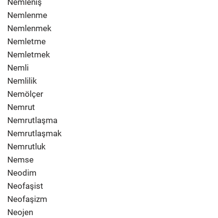
Nemleniş
Nemlenme
Nemlenmek
Nemletme
Nemletmek
Nemli
Nemlilik
Nemölçer
Nemrut
Nemrutlaşma
Nemrutlaşmak
Nemrutluk
Nemse
Neodim
Neofaşist
Neofaşizm
Neojen