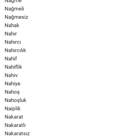
Nağme
Nağmeli
Nağmesiz
Nahak
Nahır
Nahırcı
Nahırcılık
Nahif
Nahiflik
Nahiv
Nahiye
Nahoş
Nahoşluk
Naiplik
Nakarat
Nakaratlı
Nakaratsız