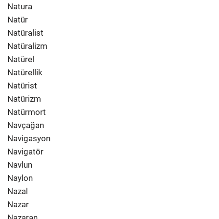
Natura
Natür
Natüralist
Natüralizm
Natürel
Natürellik
Natürist
Natürizm
Natürmort
Navçağan
Navigasyon
Navigatör
Navlun
Naylon
Nazal
Nazar
Nazaran