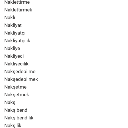
Naklettirme
Naklettirmek
Naklî
Nakliyat
Nakliyatçı
Nakliyatçılık
Nakliye
Nakliyeci
Nakliyecilik
Nakşedebilme
Nakşedebilmek
Nakşetme
Nakşetmek
Nakşi
Nakşibendi
Nakşibendilik
Nakşilik