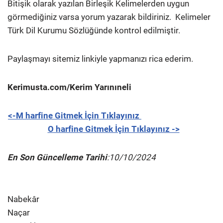
Bitişik olarak yazılan Birleşik Kelimelerden uygun
görmediğiniz varsa yorum yazarak bildiriniz.
Kelimeler
Türk Dil Kurumu Sözlüğünde kontrol edilmiştir.
Paylaşmayı sitemiz linkiyle yapmanızı rica ederim.
Kerimusta.com/Kerim Yarınıneli
<-M harfine Gitmek İçin Tıklayınız
O harfine Gitmek İçin Tıklayınız ->
En Son Güncelleme Tarihi
:10/10/2024
Nabekâr
Naçar