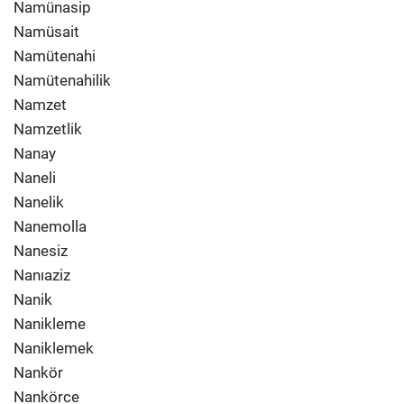
Namünasip
Namüsait
Namütenahi
Namütenahilik
Namzet
Namzetlik
Nanay
Naneli
Nanelik
Nanemolla
Nanesiz
Nanıaziz
Nanik
Nanikleme
Naniklemek
Nankör
Nankörce