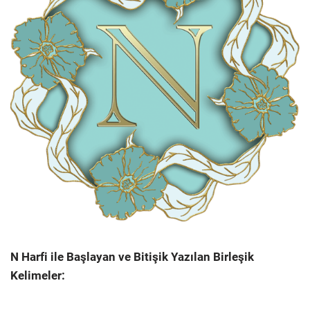
N Harfi ile Başlayan ve Bitişik Yazılan Birleşik
Kelimeler: