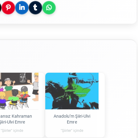
tansız Kahraman
Anadolu’m Şiiri-Ulvi
Şiiri-Ulvi Emre
Emre
"Şiirler" içinde
"Şiirler" içinde