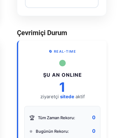
Çevrimiçi Durum
🔄 REAL-TIME
●
ŞU AN ONLINE
1
ziyaretçi
sitede
aktif
0
🏆
Tüm Zaman Rekoru:
0
⭐
Bugünün Rekoru: