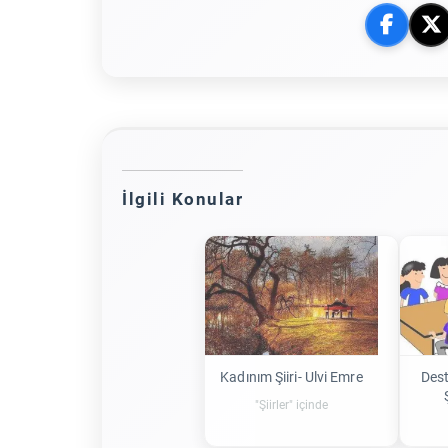
İlgili Konular
Kadınım Şiiri- Ulvi Emre
Des
"Şiirler" içinde