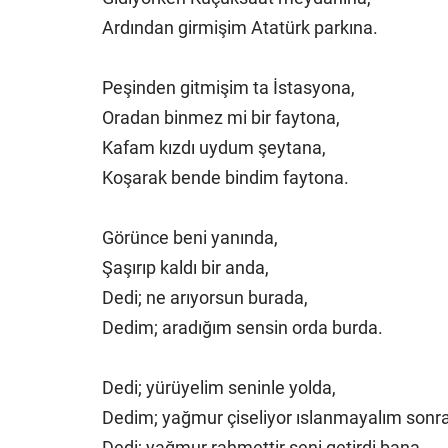
Ardından girmişim Atatürk parkına.
Peşinden gitmişim ta İstasyona,
Oradan binmez mi bir faytona,
Kafam kızdı uydum şeytana,
Koşarak bende bindim faytona.
Görünce beni yanında,
Şaşırıp kaldı bir anda,
Dedi; ne arıyorsun burada,
Dedim; aradığım sensin orda burda.
Dedi; yürüyelim seninle yolda,
Dedim; yağmur çiseliyor ıslanmayalım sonra
Dedi; yağmur rahmettir seni getirdi bana,