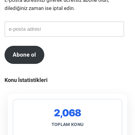
E-posta adresinizi girerek ücretsiz abone olun,
dilediğiniz zaman ise iptal edin.
Abone ol
Konu İstatistikleri
2,068
TOPLAM KONU