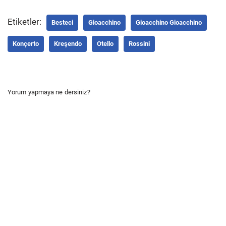
Etiketler:
Besteci
Gioacchino
Gioacchino Gioacchino
Konçerto
Kreşendo
Otello
Rossini
Yorum yapmaya ne dersiniz?