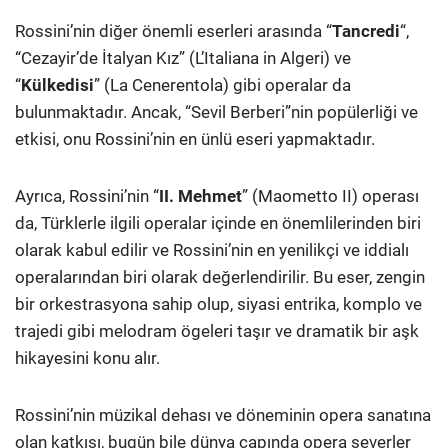
Rossini’nin diğer önemli eserleri arasında “
Tancredi
“,
“Cezayir’de İtalyan Kız” (L’Italiana in Algeri) ve
“
Külkedisi
” (La Cenerentola) gibi operalar da
bulunmaktadır. Ancak, “Sevil Berberi”nin popülerliği ve
etkisi, onu Rossini’nin en ünlü eseri yapmaktadır.
Ayrıca, Rossini’nin “
II. Mehmet
” (Maometto II) operası
da, Türklerle ilgili operalar içinde en önemlilerinden biri
olarak kabul edilir ve Rossini’nin en yenilikçi ve iddialı
operalarından biri olarak değerlendirilir. Bu eser, zengin
bir orkestrasyona sahip olup, siyasi entrika, komplo ve
trajedi gibi melodram ögeleri taşır ve dramatik bir aşk
hikayesini konu alır.
Rossini’nin müzikal dehası ve döneminin opera sanatına
olan katkısı, bugün bile dünya çapında opera severler