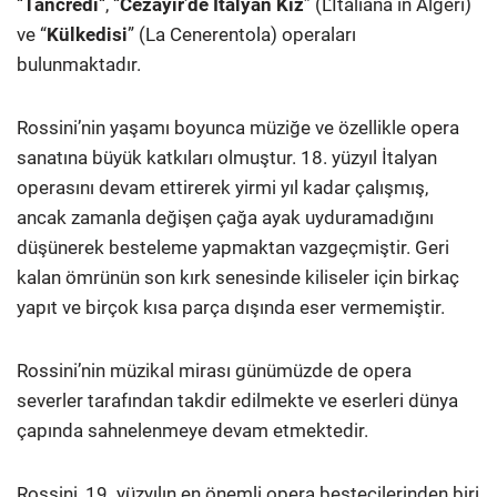
“
Tancredi
“, “
Cezayir’de İtalyan Kız
” (L’Italiana in Algeri)
ve “
Külkedisi
” (La Cenerentola) operaları
bulunmaktadır.
Rossini’nin yaşamı boyunca müziğe ve özellikle opera
sanatına büyük katkıları olmuştur. 18. yüzyıl İtalyan
operasını devam ettirerek yirmi yıl kadar çalışmış,
ancak zamanla değişen çağa ayak uyduramadığını
düşünerek besteleme yapmaktan vazgeçmiştir. Geri
kalan ömrünün son kırk senesinde kiliseler için birkaç
yapıt ve birçok kısa parça dışında eser vermemiştir.
Rossini’nin müzikal mirası günümüzde de opera
severler tarafından takdir edilmekte ve eserleri dünya
çapında sahnelenmeye devam etmektedir.
Rossini, 19. yüzyılın en önemli opera bestecilerinden biri