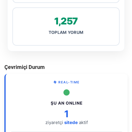
1,257
TOPLAM YORUM
Çevrimiçi Durum
🔄 REAL-TIME
●
ŞU AN ONLINE
1
ziyaretçi
sitede
aktif