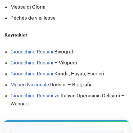
Messa di Gloria
Péchés de vieillesse
Kaynaklar:
Gioacchino Rossini
Biyografi
Gioacchino Rossini
– Vikipedi
Gioacchino Rossini
Kimdir, Hayatı, Eserleri
Museo Nazionale
Rossini – Biografia
Gioacchino Rossini
ve İtalyan Operasının Gelişimi –
Wannart