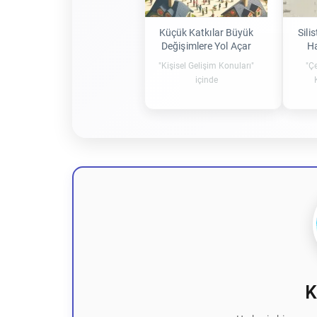
Küçük Katkılar Büyük
Sili
Değişimlere Yol Açar
Ha
"Kişisel Gelişim Konuları"
"Çe
içinde
K