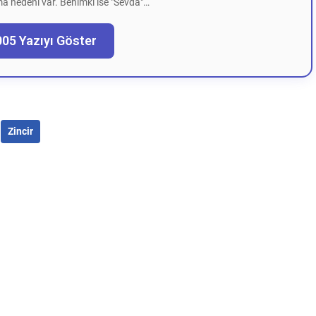
a nedeni var. Benimki ise "Sevda"…
005 Yazıyı Göster
Zincir