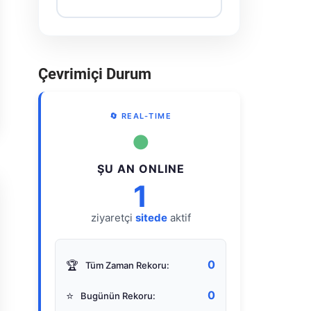
Çevrimiçi Durum
🔄 REAL-TIME
●
ŞU AN ONLINE
1
ziyaretçi
sitede
aktif
0
🏆
Tüm Zaman Rekoru:
0
⭐
Bugünün Rekoru: