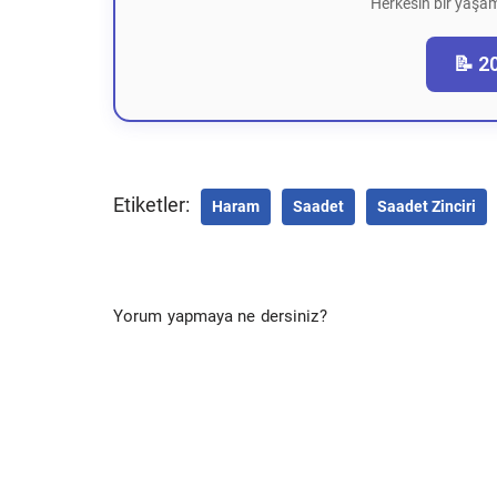
Herkesin bir yaşam
📝 2
Etiketler:
Haram
Saadet
Saadet Zinciri
Yorum yapmaya ne dersiniz?