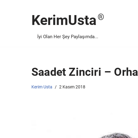
KerimUsta
İçeriğe
geç
İyi Olan Her Şey Paylaşımda...
Saadet Zinciri – Orh
Kerim Usta
2 Kasım 2018