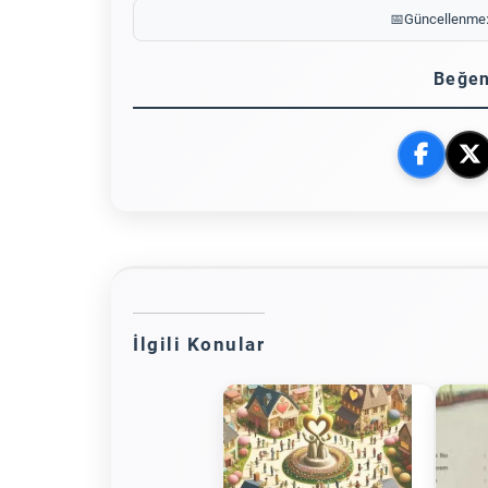
📅
Güncellenme
Beğen
İlgili Konular