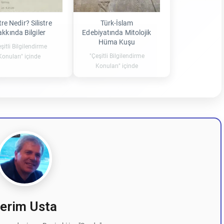
stre Nedir? Silistre
Türk-İslam
kkında Bilgiler
Edebiyatında Mitolojik
Hüma Kuşu
şitli Bilgilendirme
"Çeşitli Bilgilendirme
Konuları" içinde
Konuları" içinde
erim Usta