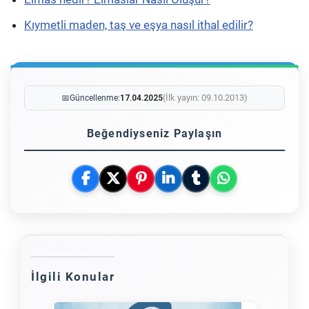
Kıymetli maden, taş ve eşya nasıl ithal edilir?
(İlk yayın: 09.10.2013)
📅
Güncellenme:
17.04.2025
Beğendiyseniz Paylaşın
İlgili Konular