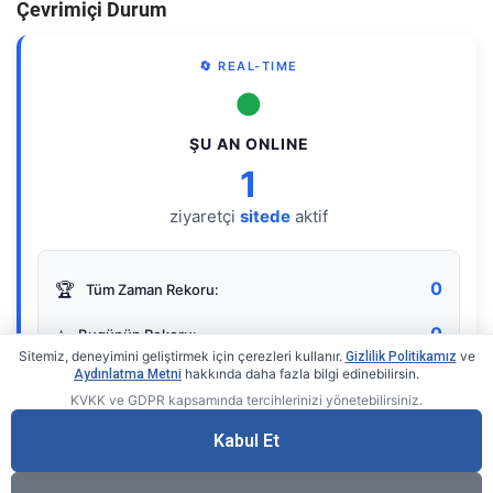
Çevrimiçi Durum
🔄 REAL-TIME
●
ŞU AN ONLINE
1
ziyaretçi
sitede
aktif
0
🏆
Tüm Zaman Rekoru:
0
⭐
Bugünün Rekoru:
Sitemiz, deneyimini geliştirmek için çerezleri kullanır.
ve
Gizlilik Politikamız
hakkında daha fazla bilgi edinebilirsin.
Aydınlatma Metni
KVKK ve GDPR kapsamında tercihlerinizi yönetebilirsiniz.
Live Online Counter
• by KerimUsta
Gerçek zamanlı sayaç
Kabul Et