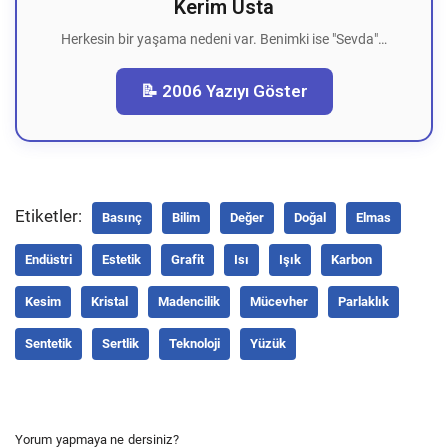
Kerim Usta
Herkesin bir yaşama nedeni var. Benimki ise "Sevda"…
📝 2006 Yazıyı Göster
Etiketler:
Basınç
Bilim
Değer
Doğal
Elmas
Endüstri
Estetik
Grafit
Isı
Işık
Karbon
Kesim
Kristal
Madencilik
Mücevher
Parlaklık
Sentetik
Sertlik
Teknoloji
Yüzük
Yorum yapmaya ne dersiniz?