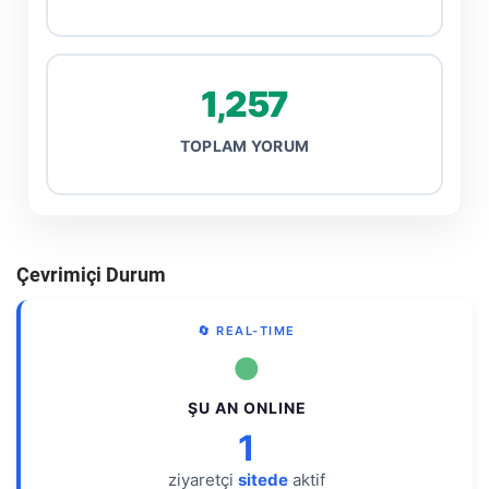
1,257
TOPLAM YORUM
Çevrimiçi Durum
🔄 REAL-TIME
●
ŞU AN ONLINE
1
ziyaretçi
sitede
aktif