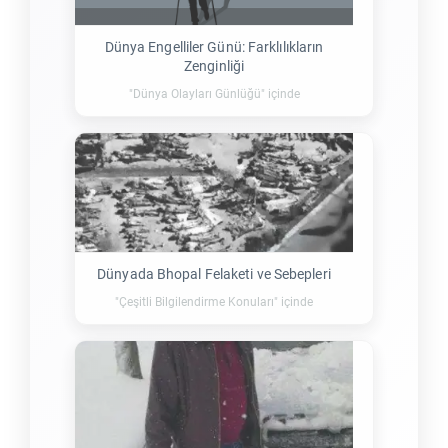
Dünya Engelliler Günü: Farklılıkların
Zenginliği
"Dünya Olayları Günlüğü" içinde
Dünyada Bhopal Felaketi ve Sebepleri
"Çeşitli Bilgilendirme Konuları" içinde