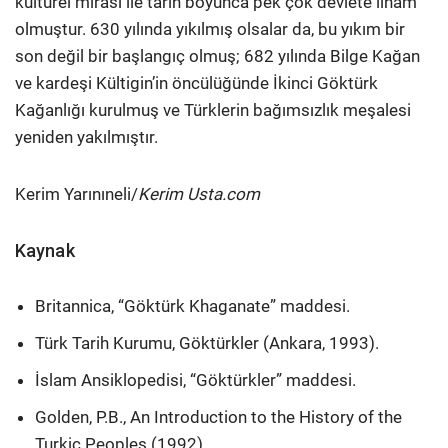
kültürel mirası ile tarih boyunca pek çok devlete ilham
olmuştur. 630 yılında yıkılmış olsalar da, bu yıkım bir
son değil bir başlangıç olmuş; 682 yılında Bilge Kağan
ve kardeşi Kültigin’in öncülüğünde İkinci Göktürk
Kağanlığı kurulmuş ve Türklerin bağımsızlık meşalesi
yeniden yakılmıştır.
Kerim Yarınıneli/
Kerim Usta.com
Kaynak
Britannica, “Göktürk Khaganate” maddesi.
Türk Tarih Kurumu, Göktürkler (Ankara, 1993).
İslam Ansiklopedisi, “Göktürkler” maddesi.
Golden, P.B., An Introduction to the History of the
Turkic Peoples (1992).