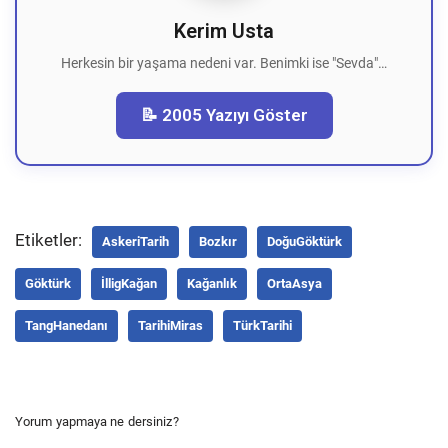
Kerim Usta
Herkesin bir yaşama nedeni var. Benimki ise "Sevda"…
📝 2005 Yazıyı Göster
Etiketler:
AskeriTarih
Bozkır
DoğuGöktürk
Göktürk
İlligKağan
Kağanlık
OrtaAsya
TangHanedanı
TarihiMiras
TürkTarihi
Yorum yapmaya ne dersiniz?