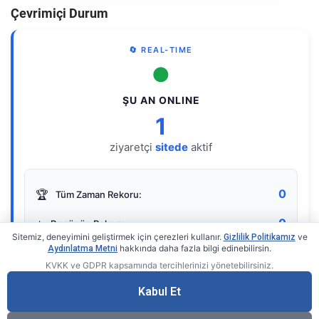
Çevrimiçi Durum
🔄 REAL-TIME
●
ŞU AN ONLINE
1
ziyaretçi
sitede
aktif
0
🏆
Tüm Zaman Rekoru:
0
⭐
Bugünün Rekoru:
Sitemiz, deneyimini geliştirmek için çerezleri kullanır.
ve
Gizlilik Politikamız
hakkında daha fazla bilgi edinebilirsin.
Aydınlatma Metni
KVKK ve GDPR kapsamında tercihlerinizi yönetebilirsiniz.
Live Online Counter
• by KerimUsta
Gerçek zamanlı sayaç
Kabul Et