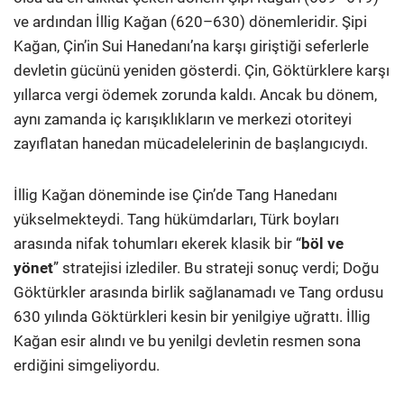
ve ardından İllig Kağan (620–630) dönemleridir. Şipi
Kağan, Çin’in Sui Hanedanı’na karşı giriştiği seferlerle
devletin gücünü yeniden gösterdi. Çin, Göktürklere karşı
yıllarca vergi ödemek zorunda kaldı. Ancak bu dönem,
aynı zamanda iç karışıklıkların ve merkezi otoriteyi
zayıflatan hanedan mücadelelerinin de başlangıcıydı.
İllig Kağan döneminde ise Çin’de Tang Hanedanı
yükselmekteydi. Tang hükümdarları, Türk boyları
arasında nifak tohumları ekerek klasik bir “
böl ve
yönet
” stratejisi izlediler. Bu strateji sonuç verdi; Doğu
Göktürkler arasında birlik sağlanamadı ve Tang ordusu
630 yılında Göktürkleri kesin bir yenilgiye uğrattı. İllig
Kağan esir alındı ve bu yenilgi devletin resmen sona
erdiğini simgeliyordu.