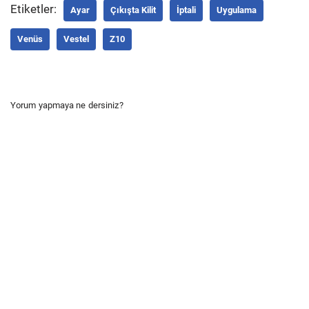
Etiketler:
Ayar
Çıkışta Kilit
İptali
Uygulama
Venüs
Vestel
Z10
Yorum yapmaya ne dersiniz?