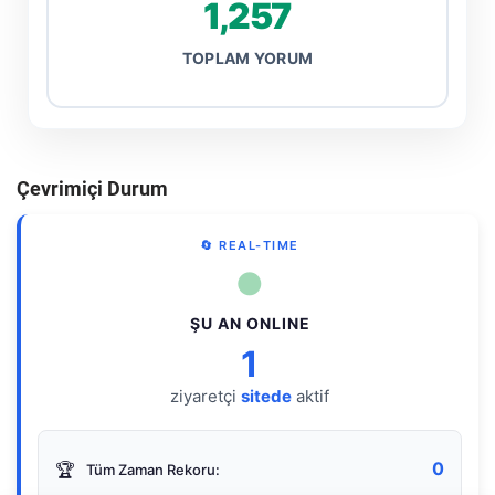
1,257
TOPLAM YORUM
Çevrimiçi Durum
🔄 REAL-TIME
●
ŞU AN ONLINE
1
ziyaretçi
sitede
aktif
0
🏆
Tüm Zaman Rekoru: