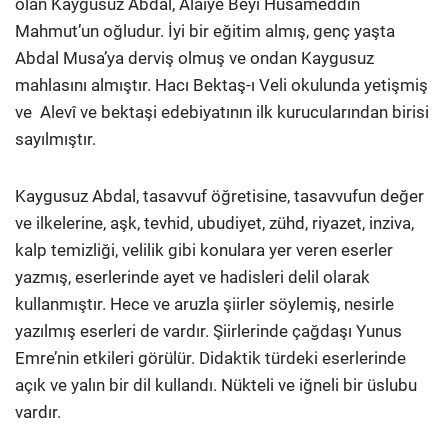
olan Kaygusuz Abdal, Alâiye Beyi Hüsameddin
Mahmut’un oğludur. İyi bir eğitim almış, genç yaşta
Abdal Musa’ya derviş olmuş ve ondan Kaygusuz
mahlasını almıştır. Hacı Bektaş-ı Veli okulunda yetişmiş
ve Alevî ve bektaşi edebiyatının ilk kurucularından birisi
sayılmıştır.
Kaygusuz Abdal, tasavvuf öğretisine, tasavvufun değer
ve ilkelerine, aşk, tevhid, ubudiyet, zühd, riyazet, inziva,
kalp temizliği, velilik gibi konulara yer veren eserler
yazmış, eserlerinde ayet ve hadisleri delil olarak
kullanmıştır. Hece ve aruzla şiirler söylemiş, nesirle
yazılmış eserleri de vardır. Şiirlerinde çağdaşı Yunus
Emre’nin etkileri görülür. Didaktik türdeki eserlerinde
açık ve yalın bir dil kullandı. Nükteli ve iğneli bir üslubu
vardır.