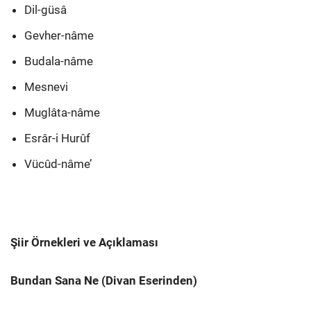
Dil-güsâ
Gevher-nâme
Budala-nâme
Mesnevi
Muglâta-nâme
Esrâr-i Hurûf
Vücûd-nâme’
Şiir Örnekleri ve Açıklaması
Bundan Sana Ne (Divan Eserinden)