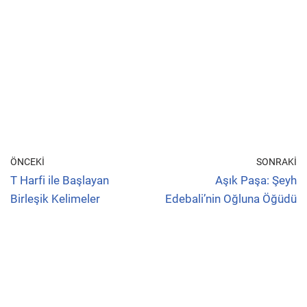
ÖNCEKI
SONRAKI
T Harfi ile Başlayan
Aşık Paşa: Şeyh
Birleşik Kelimeler
Edebali’nin Oğluna Öğüdü