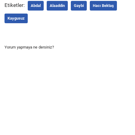
Etiketler:
Abdal
Alaaddin
Gaybi
Hacı Bektaş
Kay­gusuz
Yorum yapmaya ne dersiniz?