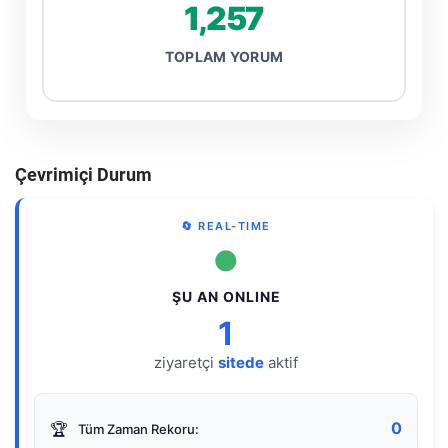
1,257
TOPLAM YORUM
Çevrimiçi Durum
🔄 REAL-TIME
●
ŞU AN ONLINE
1
ziyaretçi
sitede
aktif
0
🏆
Tüm Zaman Rekoru: