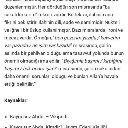
düzenlenmiştir. Her dörtlüğün son mısrasında “bu
sakalı kırkarım” tekrarı vardır. Bu tekrar, ilahinin ana
fikrini pekiştirir. İlahinin dili, sade ve samimidir. Nükteli
ve iğneli bir üslup kullanılmıştır. Bazı mısralarda, ironi ve
mecaz vardır. Örneğin, “
ben gezerim yazıda / kuvvetim
var pazuda / ne işim var kazıda
” mısrasında, şairin
aslında bir pehlivan olduğu ama tasavvuf yolunda bunun
önemli olmadığı ima edilir. “
Bıyığımla başımı / kirpiğimi
kaşımı / hak onara işimi
” mısrasında, şairin sakalından
daha önemli sorunları olduğu ve bunları Allah’a havale
ettiği belirtilir
.
”
Kaynaklar:
Kaygusuz Abdal – Vikipedi
Kaygusuz Abdal Kimdir? Hayatı, Edebi Kişiliği,