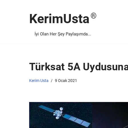
KerimUsta
İçeriğe
geç
İyi Olan Her Şey Paylaşımda...
Türksat 5A Uydusuna 
Kerim Usta
9 Ocak 2021