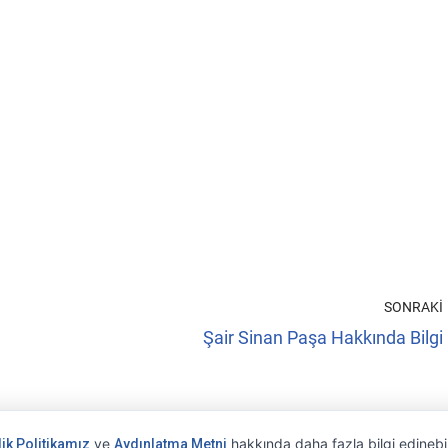
SONRAKI
Şair Sinan Paşa Hakkında Bilgi
ve
hakkında daha fazla bilgi edinebil
lik Politikamız
Aydınlatma Metni