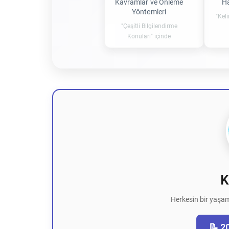
Kavramlar ve Önleme
Ha
Yöntemleri
"Kel
"Çeşitli Bilgilendirme
Konuları" içinde
K
Herkesin bir yaşam
📝 2