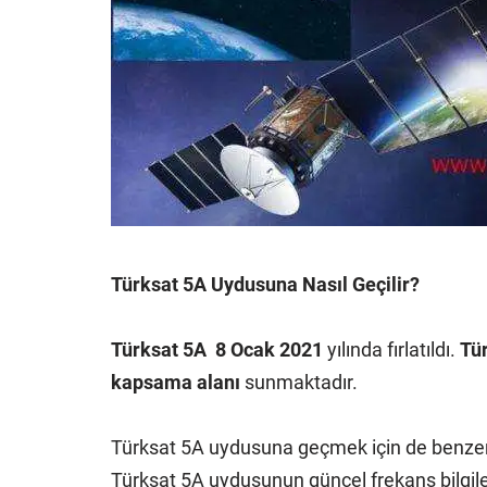
Türksat 5A Uydusuna Nasıl Geçilir?
Türksat 5A
8 Ocak 2021
yılında fırlatıldı.
Tü
kapsama alanı
sunmaktadır.
Türksat 5A uydusuna geçmek için de benzer ş
Türksat 5A uydusunun güncel frekans bilgiler