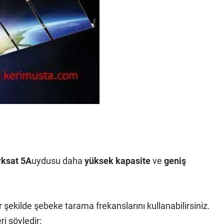
rksat 5A
uydusu daha
yüksek kapasite
ve
geniş
ekilde şebeke tarama frekanslarını kullanabilirsiniz.
i şöyledir: