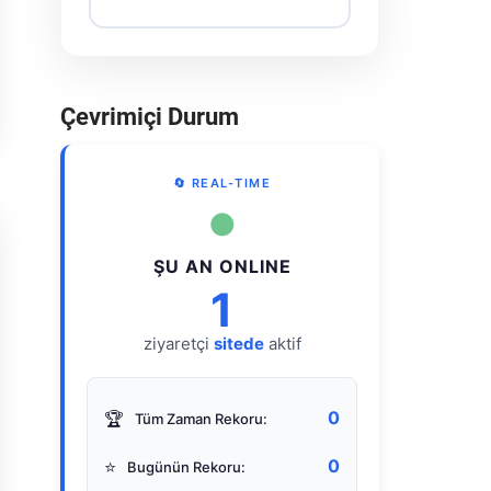
Çevrimiçi Durum
🔄 REAL-TIME
●
ŞU AN ONLINE
1
ziyaretçi
sitede
aktif
0
🏆
Tüm Zaman Rekoru:
0
⭐
Bugünün Rekoru: