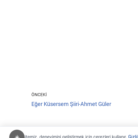
ÖNCEKI
Eğer Küsersem Şiiri-Ahmet Güler
Sitemiz, deneyimini geliştirmek için çerezleri kullanır.
☀️
Gizli