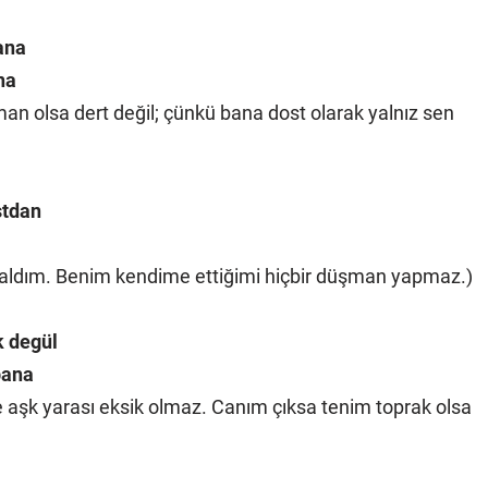
ana
na
 olsa dert değil; çünkü bana dost olarak yalnız sen
stdan
saldım. Benim kendime ettiğimi hiçbir düşman yapmaz.)
k degül
bana
 aşk yarası eksik olmaz. Canım çıksa tenim toprak olsa