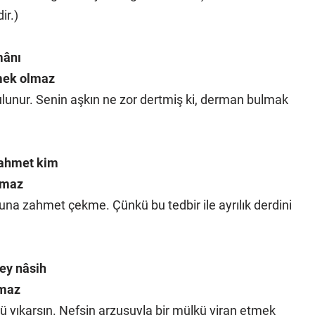
ir.)
mânı
emek olmaz
lunur. Senin aşkın ne zor dertmiş ki, derman bulmak
zahmet kim
olmaz
una zahmet çekme. Çünkü bu tedbir ile ayrılık derdini
ey nâsih
lmaz
 yıkarsın. Nefsin arzusuyla bir mülkü viran etmek