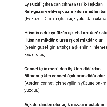
Ey Fuzûlî çıhsa can çıhman tarîk-i ışkdan
Reh-güzâr-ı ehl-i ışk üzre kılun medfen ba
(Ey Fuzuli! Canım çıksa aşk yolundan çıkmam
Hüsnün oldukça füzûn ışk ehli artuk zâr olu
Hüsn ne mikdâr olursa ışk ol mikdâr olur
(Senin güzelliğin arttıkça aşk ehlinin inleme
kadar olur.)
Cennet içün men’ iden âşıkları dîdârdan
Bilmemiş kim cenneti âşıklarun dîdâr olur
(Aşıkları cennet için sevgilinin yüzüne bakm
yüzdür.)
Aşk derdinden olur âşık mizâcı müstakîm