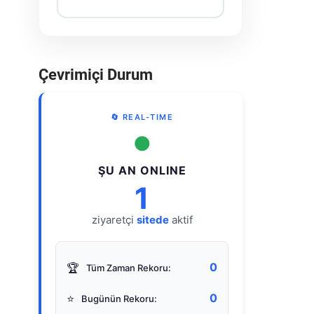
Çevrimiçi Durum
🔄 REAL-TIME
●
ŞU AN ONLINE
1
ziyaretçi
sitede
aktif
0
🏆
Tüm Zaman Rekoru:
0
⭐
Bugünün Rekoru: