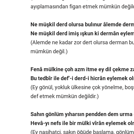
ayıplamasından figan etmek mümkün değild
Ne müşkil derd olursa bulınur âlemde der
Ne müşkil derd imiş ışkun ki dermân eyl
(Alemde ne kadar zor dert olursa derman bu
mümkün değil.)
Fenâ mülkine çoh azm itme ey dil çekme 
Bu tedbîr ile def’-i derd-i hicrân eylemek 
(Ey gönül, yokluk ülkesine çok yönelme, boş
def etmek mümkün değildir.)
Sahın gönlüm yıharsın pendden dem urma 
Hevâ-yı nefs ile bir mülki vîrân eylemek o
(Ey nasihatçi, sakın öğüde başlama, gönlümü