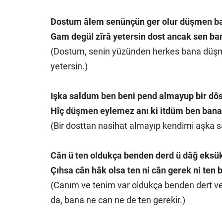
Dostum âlem senünçün ger olur düşmen b
Gam degül zîrâ yetersin dost ancak sen ba
(Dostum, senin yüzünden herkes bana düşman
yetersin.)
Işka saldum ben beni pend almayup bir dô
Hîç düşmen eylemez anı ki itdüm ben bana
(Bir dosttan nasihat almayıp kendimi aşka 
Cân ü ten oldukça benden derd ü dâğ eksü
Çıhsa cân hâk olsa ten ni cân gerek ni ten 
(Canım ve tenim var oldukça benden dert ve
da, bana ne can ne de ten gerekir.)