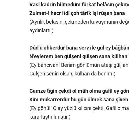
Vasl kadrin bilmedüm fürkat belâsın çekm
Zulmet-i hecr itdi çoh târîk işi rûşen bana
(Ayrılık belasını çekmeden kavuşmanın değeri
aydınlattı.)
Dûd ü ahkerdür bana serv ile gül ey bâğbâ
N’eylerem ben gülşeni gülşen sana külhan
(Ey bahçivan! Benim gönlümün ateşi gül, ah
Gülşen senin olsun, külhan da benim.)
Gamze tîgin çekdi ol mâh olma gâfil ey gön
Kim mukarrerdür bu gün ölmek sana şîven
(Ey gönül! O ay yüzlü kılıcını çekti. Gafil
kararlaştırılmıştır.)