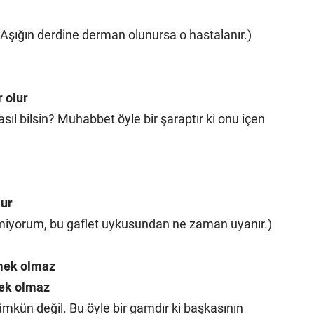
Aşığın derdine derman olunursa o hastalanır.)
 olur
sıl bilsin? Muhabbet öyle bir şaraptır ki onu içen
lur
lmiyorum, bu gaflet uykusundan ne zaman uyanır.)
mek olmaz
mek olmaz
kün değil. Bu öyle bir gamdır ki başkasının