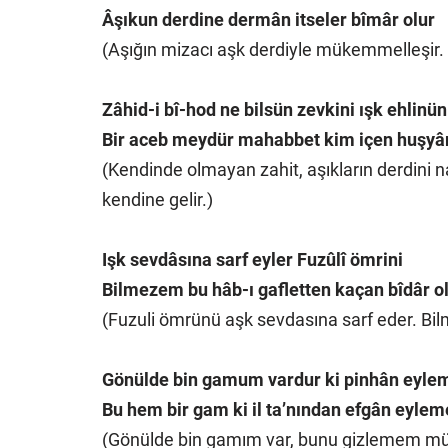
Âşıkun derdine dermân itseler bîmâr olur
(Aşığın mizacı aşk derdiyle mükemmelleşir. 
Zâhid-i bî-hod ne bilsün zevkini ışk ehlinün
Bir aceb meydür mahabbet kim içen huşyâr
(Kendinde olmayan zahit, aşıkların derdini na
kendine gelir.)
Işk sevdâsına sarf eyler Fuzûlî ömrini
Bilmezem bu hâb-ı gafletten kaçan bîdâr o
(Fuzuli ömrünü aşk sevdasına sarf eder. Bi
Gönülde bin gamum vardur ki pinhân eyle
Bu hem bir gam ki il ta’nından efgân eyle
(Gönülde bin gamım var, bunu gizlemem müm