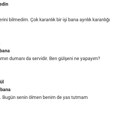
edin
ni bilmedim. Çok karanlık bir işi bana ayrılık karanlığı
n
 bana
ımın dumanı da servidir. Ben gülşeni ne yapayım?
ül
 bana
 olma. Bugün senin ölmen benim de yas tutmam