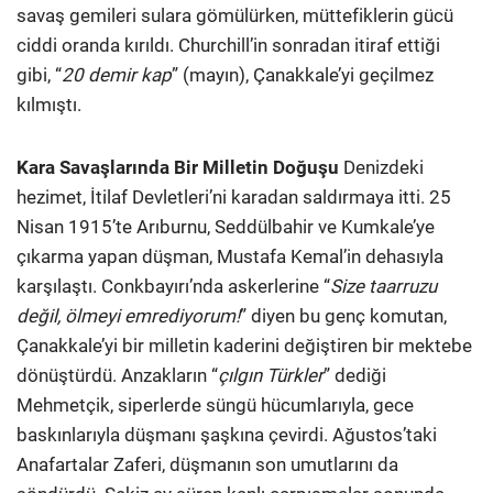
savaş gemileri sulara gömülürken, müttefiklerin gücü
ciddi oranda kırıldı. Churchill’in sonradan itiraf ettiği
gibi, “
20 demir kap
” (mayın), Çanakkale’yi geçilmez
kılmıştı.
Kara Savaşlarında Bir Milletin Doğuşu
Denizdeki
hezimet, İtilaf Devletleri’ni karadan saldırmaya itti. 25
Nisan 1915’te Arıburnu, Seddülbahir ve Kumkale’ye
çıkarma yapan düşman, Mustafa Kemal’in dehasıyla
karşılaştı. Conkbayırı’nda askerlerine “
Size taarruzu
değil, ölmeyi emrediyorum!
” diyen bu genç komutan,
Çanakkale’yi bir milletin kaderini değiştiren bir mektebe
dönüştürdü. Anzakların “
çılgın Türkler
” dediği
Mehmetçik, siperlerde süngü hücumlarıyla, gece
baskınlarıyla düşmanı şaşkına çevirdi. Ağustos’taki
Anafartalar Zaferi, düşmanın son umutlarını da