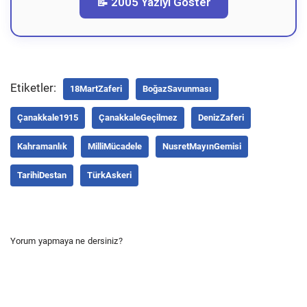
📝 2005 Yazıyı Göster
Etiketler:
18MartZaferi
BoğazSavunması
Çanakkale1915
ÇanakkaleGeçilmez
DenizZaferi
Kahramanlık
MilliMücadele
NusretMayınGemisi
TarihiDestan
TürkAskeri
Yorum yapmaya ne dersiniz?