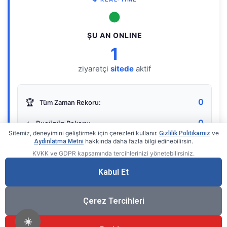
●
ŞU AN ONLINE
1
ziyaretçi
sitede
aktif
0
🏆
Tüm Zaman Rekoru:
0
⭐
Bugünün Rekoru:
Sitemiz, deneyimini geliştirmek için çerezleri kullanır.
ve
Gizlilik Politikamız
hakkında daha fazla bilgi edinebilirsin.
Aydınlatma Metni
KVKK ve GDPR kapsamında tercihlerinizi yönetebilirsiniz.
Live Online Counter
• by KerimUsta
Gerçek zamanlı sayaç
Kabul Et
Çerez Tercihleri
☀️