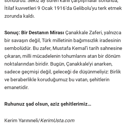
söndürdü. Sekiz ay süren kanlı çarpışmalar sonunda,
İtilaf kuvvetleri 9 Ocak 1916’da Gelibolu’yu terk etmek
zorunda kaldı.
Sonuç: Bir Destanın Mirası
Çanakkale Zaferi, yalnızca
bir savaşın değil, Türk milletinin bağımsızlık iradesinin
sembolüdür. Bu zafer, Mustafa Kemal’i tarih sahnesine
çıkaran, milli mücadelenin tohumlarını atan bir dönüm
noktalarından biridir. Bugün, Çanakkale’yi anarken,
sadece geçmişi değil, geleceği de düşünmeliyiz: Birlik
ve beraberlikle koruduğumuz bu vatan, şehitlerin
emanetidir.
Ruhunuz şad olsun, aziz şehitlerimiz…
Kerim Yarınıneli/
KerimUsta.com