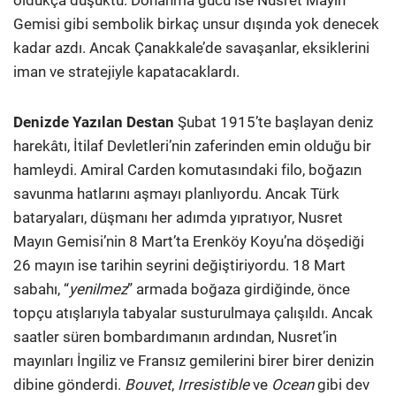
Gemisi gibi sembolik birkaç unsur dışında yok denecek
kadar azdı. Ancak Çanakkale’de savaşanlar, eksiklerini
iman ve stratejiyle kapatacaklardı.
Denizde Yazılan Destan
Şubat 1915’te başlayan deniz
harekâtı, İtilaf Devletleri’nin zaferinden emin olduğu bir
hamleydi. Amiral Carden komutasındaki filo, boğazın
savunma hatlarını aşmayı planlıyordu. Ancak Türk
bataryaları, düşmanı her adımda yıpratıyor, Nusret
Mayın Gemisi’nin 8 Mart’ta Erenköy Koyu’na döşediği
26 mayın ise tarihin seyrini değiştiriyordu. 18 Mart
sabahı, “
yenilmez
” armada boğaza girdiğinde, önce
topçu atışlarıyla tabyalar susturulmaya çalışıldı. Ancak
saatler süren bombardımanın ardından, Nusret’in
mayınları İngiliz ve Fransız gemilerini birer birer denizin
dibine gönderdi.
Bouvet
,
Irresistible
ve
Ocean
gibi dev