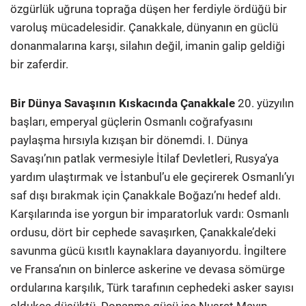
özgürlük uğruna toprağa düşen her ferdiyle ördüğü bir
varoluş mücadelesidir. Çanakkale, dünyanın en güclü
donanmalarına karşı, silahın değil, imanin galip geldiği
bir zaferdir.
Bir Dünya Savaşının Kıskacında Çanakkale
20. yüzyılın
başları, emperyal güçlerin Osmanlı coğrafyasını
paylaşma hırsıyla kızışan bir dönemdi. I. Dünya
Savaşı’nın patlak vermesiyle İtilaf Devletleri, Rusya’ya
yardım ulaştırmak ve İstanbul’u ele geçirerek Osmanlı’yı
saf dışı bırakmak için Çanakkale Boğazı’nı hedef aldı.
Karşılarında ise yorgun bir imparatorluk vardı: Osmanlı
ordusu, dört bir cephede savaşırken, Çanakkale’deki
savunma gücü kısıtlı kaynaklara dayanıyordu. İngiltere
ve Fransa’nın on binlerce askerine ve devasa sömürge
ordularına karşılık, Türk tarafının cephedeki asker sayısı
oldukça düşüktü. Donanma gücü ise Nusret Mayın