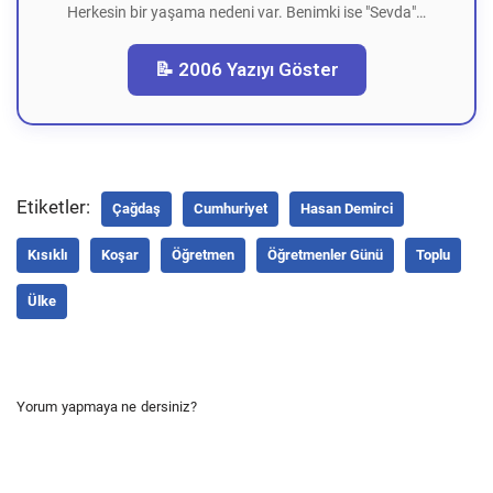
Herkesin bir yaşama nedeni var. Benimki ise "Sevda"…
📝 2006 Yazıyı Göster
Etiketler:
Çağdaş
Cumhuriyet
Hasan Demirci
Kısıklı
Koşar
Öğretmen
Öğretmenler Günü
Toplu
Ülke
Yorum yapmaya ne dersiniz?