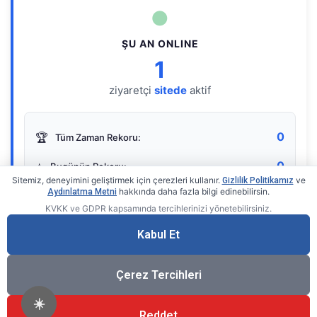
●
ŞU AN ONLINE
1
ziyaretçi
sitede
aktif
0
🏆
Tüm Zaman Rekoru:
0
⭐
Bugünün Rekoru:
Sitemiz, deneyimini geliştirmek için çerezleri kullanır.
ve
Gizlilik Politikamız
hakkında daha fazla bilgi edinebilirsin.
Aydınlatma Metni
KVKK ve GDPR kapsamında tercihlerinizi yönetebilirsiniz.
Live Online Counter
• by KerimUsta
Gerçek zamanlı sayaç
Kabul Et
Çerez Tercihleri
☀️
Reddet