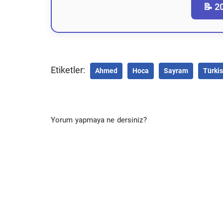
📝 2
Etiketler:
Ahmed
Hoca
Sayram
Türki
Yorum yapmaya ne dersiniz?