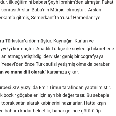
ur. ilk eğitimini babası Şeyh İbrahim’den almıştır. Fakat
 sonrası Arslan Baba’nın Mürşidi olmuştur. Arslan
erkant’a gitmiş, Semerkant’ta Yusuf Hamedani’ye
ra Türkistan’a dönmüştür. Kaynağını Kur’an ve
yye’yi kurmuştur. Anadili Türkçe ile söylediği hikmetlerle
 anlatmış; yetiştirdiği dervişler geniş
bir coğrafyaya
 Yesevi’den önce Türk sufisi yetişmiş olmakla beraber
fan ve mana dili olarak
” karşımıza çıkar.
ürbesi XIV. yüzyılda Emir Timur tarafından yaptırılmıştır.
ozkır göçebeleri için ayrı bir değer taşır. Bu sebeple
oprak satın alarak kabirlerini hazırlarlar. Hatta kışın
ve bahara kadar bekletilir; bahar gelince götürülüp