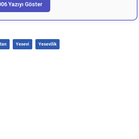
006 Yazıyı Göster
stan
Yesevi
Yesevilik