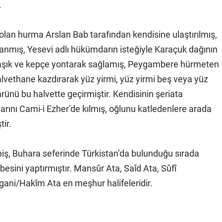
.
lan hurma Arslan Bab tarafından kendisine ulaştırılmış,
anmış, Yesevi adlı hükümdarın isteğiyle Karaçuk dağının
 kaşık ve kepçe yontarak sağlamış, Peygambere hürmeten
halvethane kazdırarak yüz yirmi, yüz yirmi beş veya yüz
ünü bu halvette geçirmiştir. Kendisinin şeriata
ını Cami-i Ezher’de kılmış, oğlunu katledenlere arada
tir.
ş, Buhara seferinde Türkistan’da bulunduğu sırada
esini yaptırmıştır. Mansûr Ata, Saîd Ata, Sûfî
i/Hakîm Ata en meşhur halifeleridir.