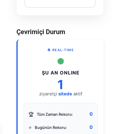
Çevrimiçi Durum
🔄 REAL-TIME
●
ŞU AN ONLINE
1
ziyaretçi
sitede
aktif
0
🏆
Tüm Zaman Rekoru:
0
⭐
Bugünün Rekoru: