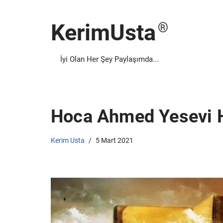
KerimUsta
İçeriğe
geç
İyi Olan Her Şey Paylaşımda...
Hoca Ahmed Yesevi H
Kerim Usta
5 Mart 2021