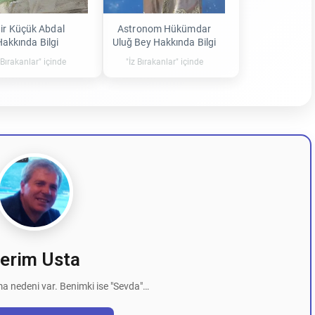
ir Küçük Abdal
Astronom Hükümdar
Hakkında Bilgi
Uluğ Bey Hakkında Bilgi
 Bırakanlar" içinde
"İz Bırakanlar" içinde
erim Usta
a nedeni var. Benimki ise "Sevda"…