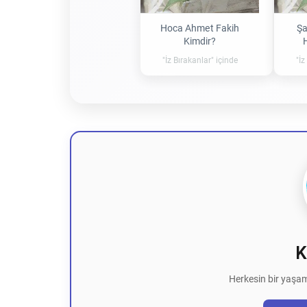
Hoca Ahmet Fakih
Şa
Kimdir?
"İz Bırakanlar" içinde
"İz
K
Herkesin bir yaşam