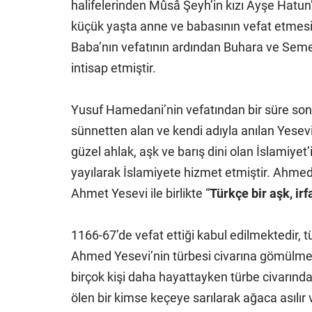
halifelerinden Mûsâ Şeyh’in kızı Ayşe Hatun’d
küçük yaşta anne ve babasının vefat etmesi
Baba’nın vefatının ardından Buhara ve Sem
intisap etmiştir.
Yusuf Hamedani’nin vefatından bir süre son
sünnetten alan ve kendi adıyla anılan Yesevi
güzel ahlak, aşk ve barış dini olan İslamiyet’i
yayılarak İslamiyete hizmet etmiştir. Ahmed
Ahmet Yesevi ile birlikte “
Türkçe bir aşk, ir
1166-67’de vefat ettiği kabul edilmektedir, t
Ahmed Yesevi’nin türbesi civarına gömülmek b
birçok kişi daha hayattayken türbe civarında t
ölen bir kimse keçeye sarılarak ağaca asılır 