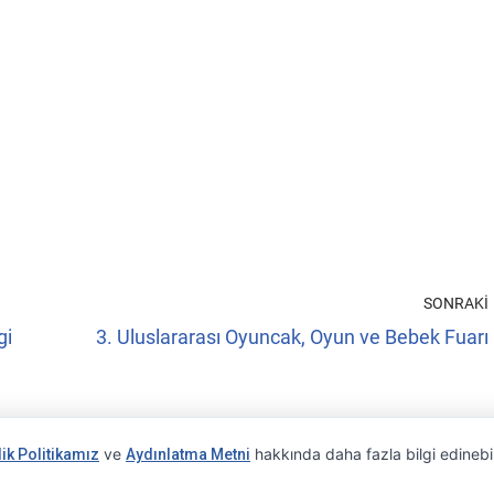
SONRAKI
gi
3. Uluslararası Oyuncak, Oyun ve Bebek Fuarı
ve
hakkında daha fazla bilgi edinebil
lik Politikamız
Aydınlatma Metni
®
© 2026 KerimUsta
Tüm Hakları Saklıdır.