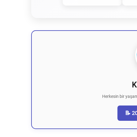
K
Herkesin bir yaşam
📝 2