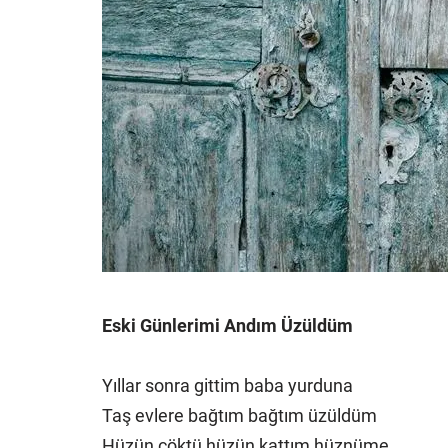
Eski Günlerimi Andım Üzüldüm
Yıllar sonra gittim baba yurduna
Taş evlere bağtım bağtım üzüldüm
Hüzün çöktü hüzün kattım hüznüme