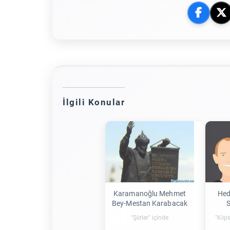
İlgili Konular
Karamanoğlu Mehmet
Hed
Bey-Mestan Karabacak
S
"Şiirler" içinde
"Kişi