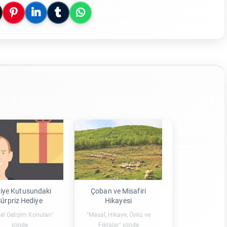
iye Kutusundaki
Çoban ve Misafiri
ürpriz Hediye
Hikayesi
sel Gelişim Konuları"
"Masal, Hikaye, Öykü ve
içinde
Fıkralar" içinde