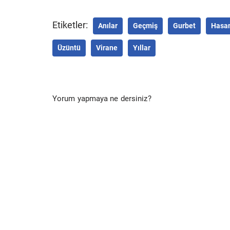
Etiketler:
Anılar
Geçmiş
Gurbet
Hasan
Üzüntü
Virane
Yıllar
Yorum yapmaya ne dersiniz?