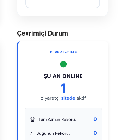
Çevrimiçi Durum
🔄 REAL-TIME
●
ŞU AN ONLINE
1
ziyaretçi
sitede
aktif
0
🏆
Tüm Zaman Rekoru:
0
⭐
Bugünün Rekoru: