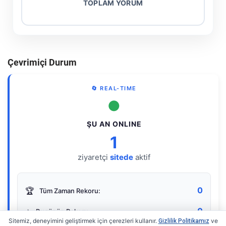
TOPLAM YORUM
Çevrimiçi Durum
🔄 REAL-TIME
●
ŞU AN ONLINE
1
ziyaretçi
sitede
aktif
0
🏆
Tüm Zaman Rekoru:
0
⭐
Bugünün Rekoru:
Sitemiz, deneyimini geliştirmek için çerezleri kullanır.
ve
Gizlilik Politikamız