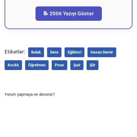
📝 2006 Yazıyı Göster
Etiketler:
Bulak
Dere
Eğitimci
Hasan Demir
Kısıklı
Öğretmen
Pınar
Şair
Şiir
Yorum yapmaya ne dersiniz?