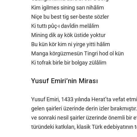
Kim igilmes sining sarı nihâlim
Niçe bu best tig ser-beste sözler
Ki tuttı pûç-ı davîdin melâlim
Mining dik ay kök üstide yoktur
Bu kün kör kim ni yirge yitti hâlim
Manga körgüzmesün Tingri hod ol kün
Ki tofrak birle bir bolgay zülâlim
Yusuf Emiri’nin Mirası
Yusuf Emiri, 1433 yılında Herat’ta vefat etm
gelen şairleri üzerinde derin izler bırakmıştı
ve sonraki nesil şairler üzerinde önemli bir e
türündeki katkıları, klasik Türk edebiyatının t