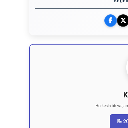
Beğen
K
Herkesin bir yaşam
📝 2