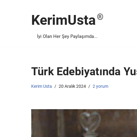
KerimUsta
İçeriğe
geç
İyi Olan Her Şey Paylaşımda...
Türk Edebiyatında Yus
Kerim Usta
20 Aralık 2024
2 yorum