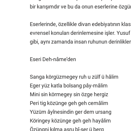
bir karışımdır ve bu da onun eserlerine özgü
Eserlerinde, özellikle divan edebiyatının klasi
evrensel konuları derinlemesine işler. Yusuf E
gibi, aynı zamanda insan ruhunun derinliklerin
Eseri Deh-nâme’den
Sanga körgüzmegey ruh u zülf ü hâlim
Eger yüz katla bolsang pây-mâlim
Mini sin körmegey sin özge hergiz
Peri tig közünge geh geh cemâlim
Yüzüm âyînesindin ger dem ursang
Köringey közünge geh geh hayâlim
Özüngni kılma asru bî-ser ü berg