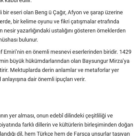
 kabul edilir.
i bir eseri olan Beng ü Çağır, Afyon ve şarap üzerine
erde, bir kelime oyunu ve fikri çatışmalar etrafında
rin nesir yazarlığındaki ustalığını gösteren örneklerden
 nüshası bulunur.
Emiri’nin en önemli mesnevi eserlerinden biridir. 1429
nemin büyük hükümdarlarından olan Baysungur Mirza’ya
irir. Mektuplarda derin anlamlar ve metaforlar yer
l anlayışına dair önemli ipuçları verir.
ın yer alması, onun edebî dilindeki çeşitliliği ve
yatında farklı dillerin ve kültürlerin birleşiminden doğan
kullandığı dil, hem Türkçe hem de Farsça unsurlar taşıyan