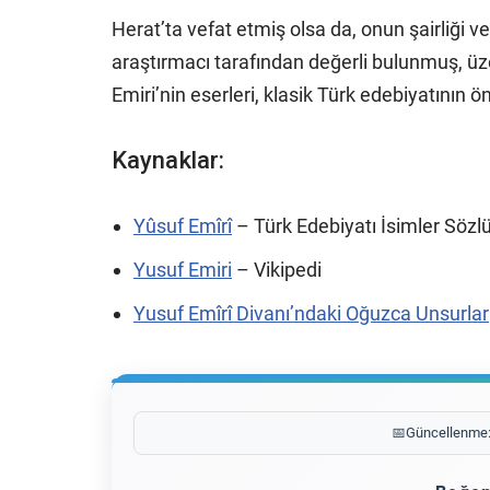
Herat’ta vefat etmiş olsa da, onun şairliği ve
araştırmacı tarafından değerli bulunmuş, üz
Emiri’nin eserleri, klasik Türk edebiyatının 
Kaynaklar:
Yûsuf Emîrî
– Türk Edebiyatı İsimler Sözl
Yusuf Emiri
– Vikipedi
Yusuf Emîrî Divanı’ndaki Oğuzca Unsurlar
📅
Güncellenme