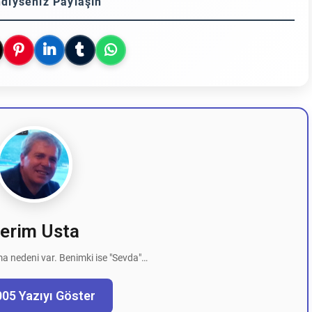
diyseniz Paylaşın
erim Usta
a nedeni var. Benimki ise "Sevda"…
005 Yazıyı Göster