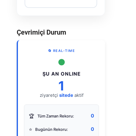
Çevrimiçi Durum
🔄 REAL-TIME
●
ŞU AN ONLINE
1
ziyaretçi
sitede
aktif
0
🏆
Tüm Zaman Rekoru:
0
⭐
Bugünün Rekoru: