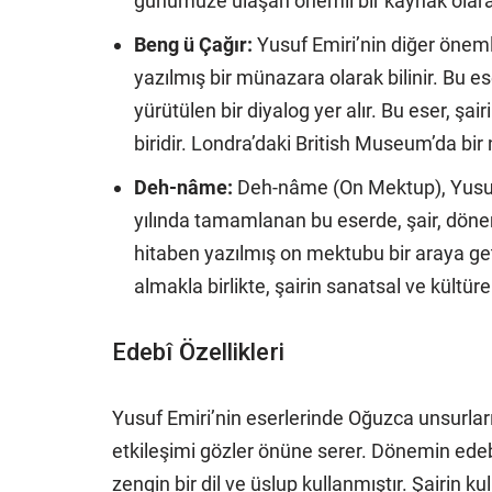
günümüze ulaşan önemli bir kaynak olarak
Beng ü Çağır:
Yusuf Emiri’nin diğer öneml
yazılmış bir münazara olarak bilinir. Bu es
yürütülen bir diyalog yer alır. Bu eser, şai
biridir. Londra’daki British Museum’da bir
Deh-nâme:
Deh-nâme (On Mektup), Yusuf 
yılında tamamlanan bu eserde, şair, dö
hitaben yazılmış on mektubu bir araya get
almakla birlikte, şairin sanatsal ve kültüre
Edebî Özellikleri
Yusuf Emiri’nin eserlerinde Oğuzca unsurların
etkileşimi gözler önüne serer. Dönemin edebi
zengin bir dil ve üslup kullanmıştır. Şairin 