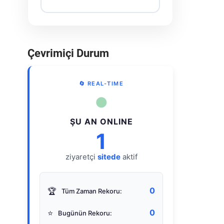
Çevrimiçi Durum
🔄 REAL-TIME
●
ŞU AN ONLINE
1
ziyaretçi
sitede
aktif
0
🏆
Tüm Zaman Rekoru:
0
⭐
Bugünün Rekoru: