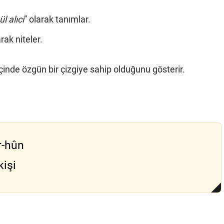
ül alıcı
” olarak tanımlar.
arak niteler.
içinde özgün bir çizgiye sahip olduğunu gösterir.
r-hûn
kişi