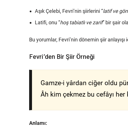
Aşık Çelebi, Fevri’nin şiirlerini “
latif ve gön
Latifi, onu “
hoş tabiatlı ve zarif
” bir şair ol
Bu yorumlar, Fevri’nin dönemin şiir anlayışı 
Fevri’den Bir Şiir Örneği
Gamze-i yârdan ciğer oldu pü
Âh kim çekmez bu cefâyı her 
Anlamı: