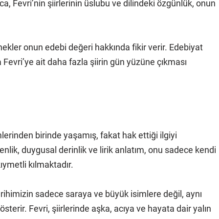
a, Fevri’nin şiirlerinin üslubu ve dilindeki özgünlük, onun
nekler onun edebi değeri hakkında fikir verir. Edebiyat
a Fevri’ye ait daha fazla şiirin gün yüzüne çıkması
erinden birinde yaşamış, fakat hak ettiği ilgiyi
tenlik, duygusal derinlik ve lirik anlatım, onu sadece kendi
ıymetli kılmaktadır.
arihimizin sadece saraya ve büyük isimlere değil, aynı
terir. Fevri, şiirlerinde aşka, acıya ve hayata dair yalın