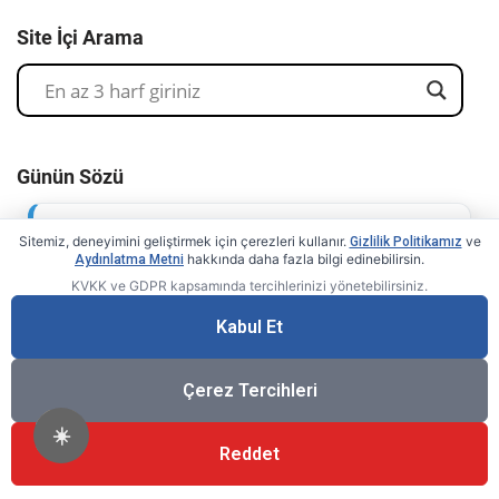
Site İçi Arama
Günün Sözü
Sitemiz, deneyimini geliştirmek için çerezleri kullanır.
ve
Gizlilik Politikamız
"Mal biriktirenler toprağa, mana
hakkında daha fazla bilgi edinebilirsin.
Aydınlatma Metni
biriktirenler gönüllere sığar."
KVKK ve GDPR kapsamında tercihlerinizi yönetebilirsiniz.
Kabul Et
Kerim Yarınıneli
Çerez Tercihleri
☀️
Reddet
Bizi Takip Edin