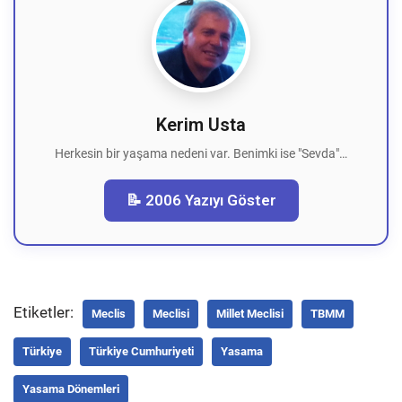
Kerim Usta
Herkesin bir yaşama nedeni var. Benimki ise "Sevda"…
📝 2006 Yazıyı Göster
Etiketler:
Meclis
Meclisi
Millet Meclisi
TBMM
Türkiye
Türkiye Cumhuriyeti
Yasama
Yasama Dönemleri