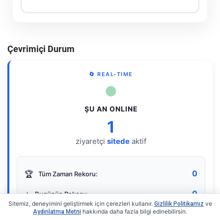
Çevrimiçi Durum
🔄 REAL-TIME
●
ŞU AN ONLINE
1
ziyaretçi
sitede
aktif
0
🏆
Tüm Zaman Rekoru:
0
⭐
Bugünün Rekoru:
Sitemiz, deneyimini geliştirmek için çerezleri kullanır.
ve
Gizlilik Politikamız
hakkında daha fazla bilgi edinebilirsin.
Aydınlatma Metni