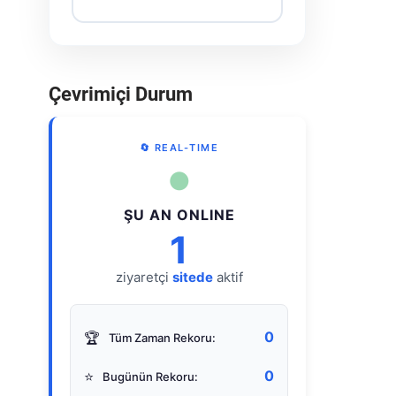
Çevrimiçi Durum
🔄 REAL-TIME
●
ŞU AN ONLINE
1
ziyaretçi
sitede
aktif
0
🏆
Tüm Zaman Rekoru:
0
⭐
Bugünün Rekoru: