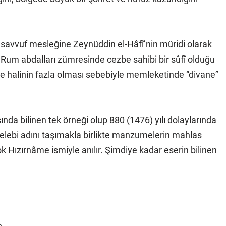
asavvuf mesleğine Zeynüddin el-Hâfî’nin müridi olarak
Rum abdalları zümresinde cezbe sahibi bir sûfî olduğu
zbe halinin fazla olması sebebiyle memleketinde “divane”
nda bilinen tek örneği olup 880 (1476) yılı dolaylarında
elebi adını taşımakla birlikte manzumelerin mahlas
k Hızırnâme ismiyle anılır. Şimdiye kadar eserin bilinen
e