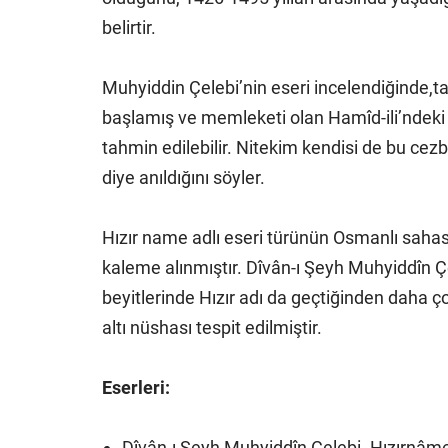
belirtir.
Muhyiddin Çelebi’nin eseri incelendiğinde,t
başlamış ve memleketi olan Hamîd-ili’ndeki 
tahmin edilebilir. Nitekim kendisi de bu ce
diye anıldığını söyler.
Hızır name adlı eseri türünün Osmanlı sahası
kaleme alınmıştır. Dîvân-ı Şeyh Muhyiddîn Ç
beyitlerinde Hızır adı da geçtiğinden daha ço
altı nüshası tespit edilmiştir.
Eserleri:
Dîvân-ı Şeyh Muhyiddîn Çelebi- Hızırnâm