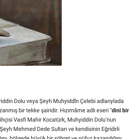
iddin Dolu veya Şeyh Muhyiddîn Çelebi adlarıylada
zanmış bir tekke şairidir. Hızırnâme adlı eseri “
dini bir
arihçisi Vasfi Mahir Kocatürk, Muhyiddin Dolu’nun
nın Şeyh Mehmed Dede Sultan ve kendisinin Eğridirli
ını, bölgede büyük bir şöhret ve nüfuz kazandığını