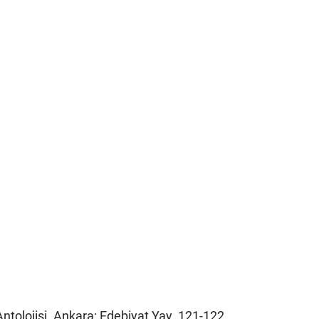
Antolojisi. Ankara: Edebiyat Yay. 121-122.