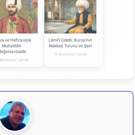
sı ve Hafızasıyla
Lâmi’î Çelebi: Bursa’nın
Muhyiddin
Nakkaş Torunu ve Şairi
ağnisavizade
"İz Bırakanlar" içinde
 Bırakanlar" içinde