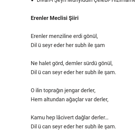
Erenler Meclisi Şiiri
Erenler menziline erdi gönül,
Dil ü seyr eder her subh ile şam
Ne halet görd, demler sürdü gönül,
Dil ü can seyr eder her subh ile şam.
O ilin toprağın jengar derler,
Hem altundan ağaçlar var derler,
Kamu hep lâcivert dağlar derler…
Dil ü can seyr eder her subh ile şam.