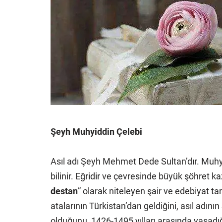
Şeyh Muhyiddin Çelebi
Asıl adı Şeyh Mehmet Dede Sultan’dır. Muhy
bilinir. Eğridir ve çevresinde büyük şöhret ka
destan
” olarak niteleyen şair ve edebiyat t
atalarının Türkistan’dan geldiğini, asıl adı
olduğunu, 1426-1495 yılları arasında yaşadığ