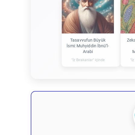
Tasavvufun Büyük
Zeka
İsmi: Muhyiddin İbnü’l-
Arabi
M
"İz Bırakanlar" içinde
"İz