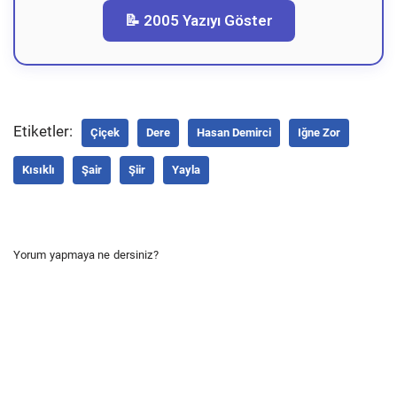
📝 2005 Yazıyı Göster
Etiketler:
Çiçek
Dere
Hasan Demirci
Iğne Zor
Kısıklı
Şair
Şiir
Yayla
Yorum yapmaya ne dersiniz?