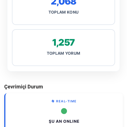
2,068
TOPLAM KONU
1,257
TOPLAM YORUM
Çevrimiçi Durum
🔄 REAL-TIME
●
ŞU AN ONLINE