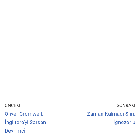
ÖNCEKI
SONRAKI
Oliver Cromwell:
Zaman Kalmadı Şiiri:
İngiltere’yi Sarsan
İğnezorlu
Devrimci