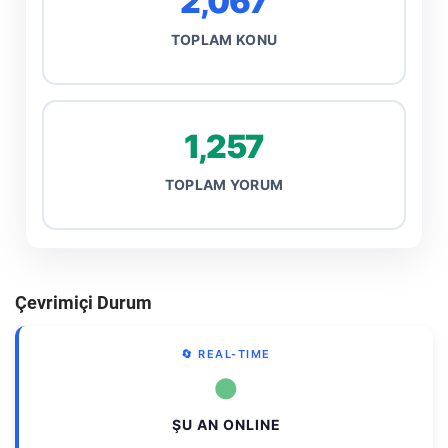
2,067
TOPLAM KONU
1,257
TOPLAM YORUM
Çevrimiçi Durum
🔄 REAL-TIME
●
ŞU AN ONLINE