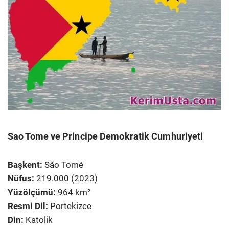
Sao Tome ve Principe Demokratik Cumhuriyeti
Başkent:
São Tomé
Nüfus:
219.000 (2023)
Yüzölçümü:
964 km²
Resmi Dil:
Portekizce
Din:
Katolik