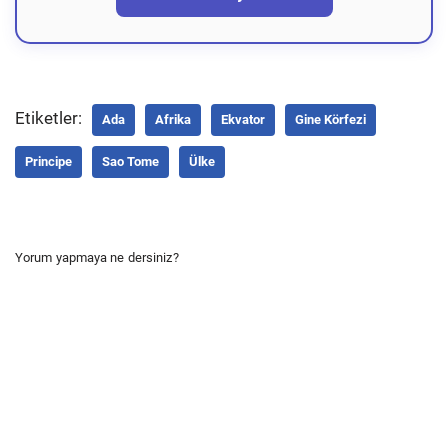
Etiketler:
Ada
Afrika
Ekvator
Gine Körfezi
Principe
Sao Tome
Ülke
Yorum yapmaya ne dersiniz?