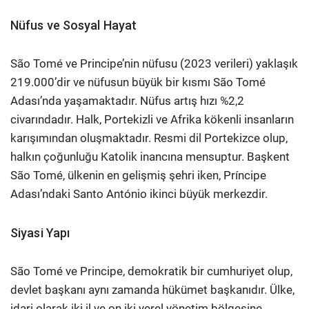
Nüfus ve Sosyal Hayat
São Tomé ve Principe’nin nüfusu (2023 verileri) yaklaşık
219.000’dir ve nüfusun büyük bir kısmı São Tomé
Adası’nda yaşamaktadır. Nüfus artış hızı %2,2
civarındadır. Halk, Portekizli ve Afrika kökenli insanların
karışımından oluşmaktadır. Resmi dil Portekizce olup,
halkın çoğunluğu Katolik inancına mensuptur. Başkent
São Tomé, ülkenin en gelişmiş şehri iken, Príncipe
Adası’ndaki Santo António ikinci büyük merkezdir.
Siyasi Yapı
São Tomé ve Principe, demokratik bir cumhuriyet olup,
devlet başkanı aynı zamanda hükümet başkanıdır. Ülke,
idari olarak iki il ve on iki yerel yönetim bölgesine