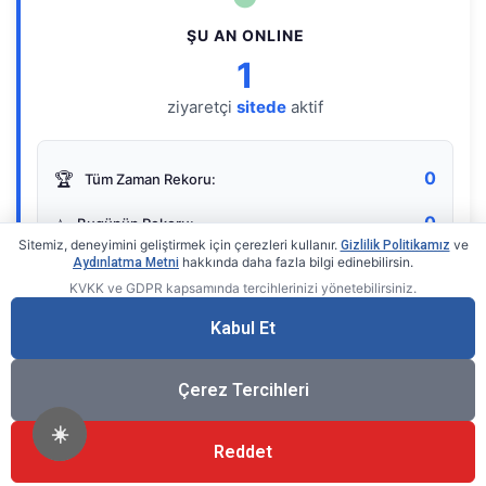
ŞU AN ONLINE
1
ziyaretçi
sitede
aktif
0
🏆
Tüm Zaman Rekoru:
0
⭐
Bugünün Rekoru:
Sitemiz, deneyimini geliştirmek için çerezleri kullanır.
ve
Gizlilik Politikamız
hakkında daha fazla bilgi edinebilirsin.
Aydınlatma Metni
KVKK ve GDPR kapsamında tercihlerinizi yönetebilirsiniz.
Live Online Counter
• by KerimUsta
Gerçek zamanlı sayaç
Kabul Et
Çerez Tercihleri
☀️
Reddet
®
© 2026 KerimUsta
Tüm Hakları Saklıdır.