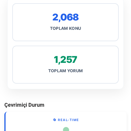
2,068
TOPLAM KONU
1,257
TOPLAM YORUM
Çevrimiçi Durum
🔄 REAL-TIME
●