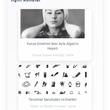
Yunus Emre’nin Sesi: Ayla Algan’ın
Hayatı
"Dünya Olayları Günlüğü" içinde
Tanzimat Sanatçıları ve Eserleri
"Eğitim ve Öğretim Konuları" içinde