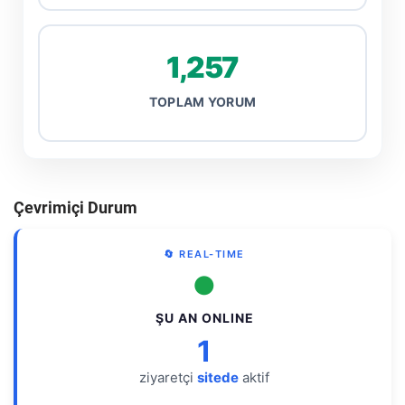
1,257
TOPLAM YORUM
Çevrimiçi Durum
🔄 REAL-TIME
●
ŞU AN ONLINE
1
ziyaretçi
sitede
aktif