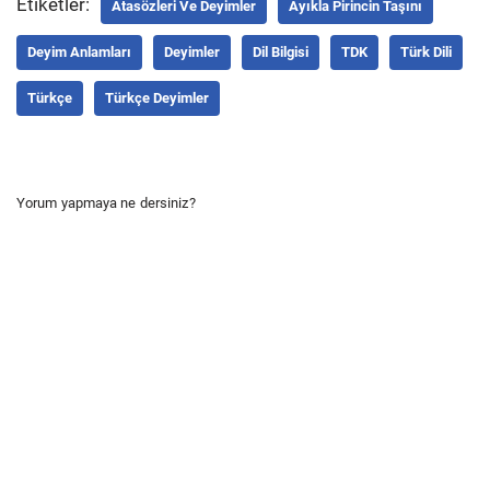
Etiketler:
Atasözleri Ve Deyimler
Ayıkla Pirincin Taşını
Deyim Anlamları
Deyimler
Dil Bilgisi
TDK
Türk Dili
Türkçe
Türkçe Deyimler
Yorum yapmaya ne dersiniz?