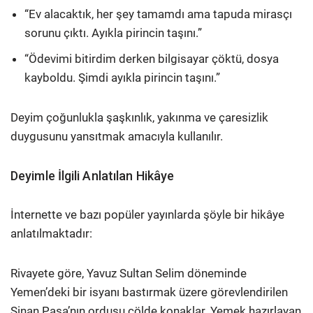
“Ev alacaktık, her şey tamamdı ama tapuda mirasçı
sorunu çıktı. Ayıkla pirincin taşını.”
“Ödevimi bitirdim derken bilgisayar çöktü, dosya
kayboldu. Şimdi ayıkla pirincin taşını.”
Deyim çoğunlukla şaşkınlık, yakınma ve çaresizlik
duygusunu yansıtmak amacıyla kullanılır.
Deyimle İlgili Anlatılan Hikâye
İnternette ve bazı popüler yayınlarda şöyle bir hikâye
anlatılmaktadır:
Rivayete göre, Yavuz Sultan Selim döneminde
Yemen’deki bir isyanı bastırmak üzere görevlendirilen
Sinan Paşa’nın ordusu çölde konaklar. Yemek hazırlayan