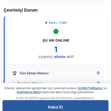
Çevrimiçi Durum
🔄 REAL-TIME
●
ŞU AN ONLINE
1
ziyaretçi
sitede
aktif
0
🏆
Tüm Zaman Rekoru:
0
⭐
Bugünün Rekoru:
Sitemiz, deneyimini geliştirmek için çerezleri kullanır.
ve
Gizlilik Politikamız
hakkında daha fazla bilgi edinebilirsin.
Aydınlatma Metni
KVKK ve GDPR kapsamında tercihlerinizi yönetebilirsiniz.
Live Online Counter
• by KerimUsta
Gerçek zamanlı sayaç
Kabul Et