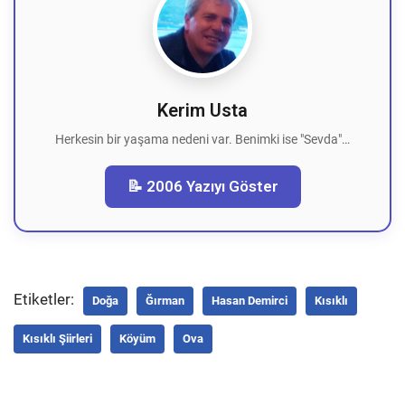
Kerim Usta
Herkesin bir yaşama nedeni var. Benimki ise "Sevda"…
📝 2006 Yazıyı Göster
Etiketler:
Doğa
Ğırman
Hasan Demirci
Kısıklı
Kısıklı Şiirleri
Köyüm
Ova