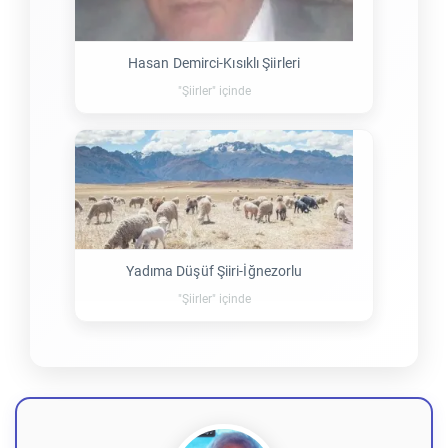
Hasan Demirci-Kısıklı Şiirleri
"Şiirler" içinde
Yadıma Düşüf Şiiri-İğnezorlu
"Şiirler" içinde