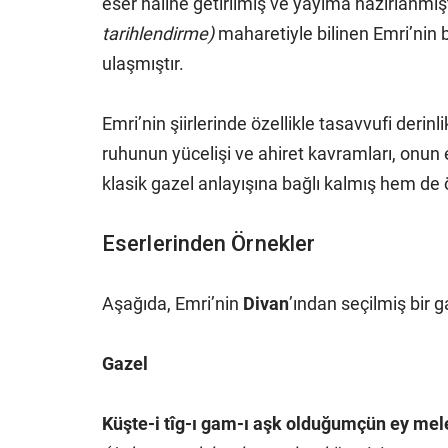
eser haline getirilmiş ve yayıma hazırlanmış
tarihlendirme)
maharetiyle bilinen Emri’nin 
ulaşmıştır.
Emri’nin şiirlerinde özellikle tasavvufi derinl
ruhunun yücelişi ve ahiret kavramları, onun 
klasik gazel anlayışına bağlı kalmış hem de ö
Eserlerinden Örnekler
Aşağıda, Emri’nin
Divan
’ından seçilmiş bir 
Gazel
Küşte-i tîg-ı gam-ı aşk olduğumçün ey mel