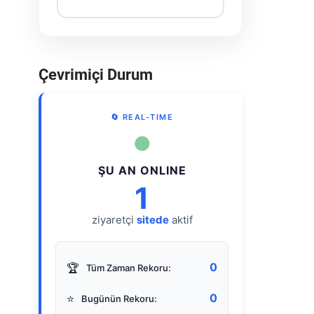
Çevrimiçi Durum
🔄 REAL-TIME
●
ŞU AN ONLINE
1
ziyaretçi
sitede
aktif
0
🏆
Tüm Zaman Rekoru:
0
⭐
Bugünün Rekoru: