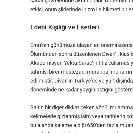
sanat çevrelerinde aktif rol aldı. Dönemin ünlü
etkisi, onun şiirlerinde lirizm ile hikmeti bir
Edebi Kişiliği ve Eserleri
Emri’nin günümüze ulaşan en önemli eserler
Ölümünden sonra düzenlenen Divan’ı, klasik şi
Akademisyen Yekta Saraç’ın titiz çalışmasıyla
tahmîs, birer müstezad, murabba, muham
edilmiştir. Divan’ın Türkiye’de ve yurt dışı
döneminde ne kadar yaygınlaştığını gösterm
Şairin bir diğer dikkat çeken yönü, muamma 
kelimelerle gizlenmiş isim veya tarihlerin ç
bu alanda kaleme aldığı 650’den fazla muam