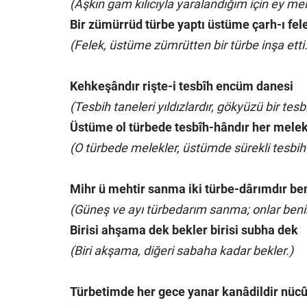
(Aşkın gam kılıcıyla yaralandığım için ey mel
Bir zümürrüd türbe yaptı üstüme çarh-ı fel
(Felek, üstüme zümrütten bir türbe inşa etti.
Kehkeşândır rişte-i tesbîh encüm danesi
(Tesbih taneleri yıldızlardır, gökyüzü bir tesbi
Üstüme ol türbede tesbîh-hândır her mele
(O türbede melekler, üstümde sürekli tesbih
Mihr ü mehtir sanma iki türbe-dârımdır b
(Güneş ve ayı türbedarım sanma; onlar beni
Birisi ahşama dek bekler birisi subha dek
(Biri akşama, diğeri sabaha kadar bekler.)
Türbetimde her gece yanar kanâdildir nüc