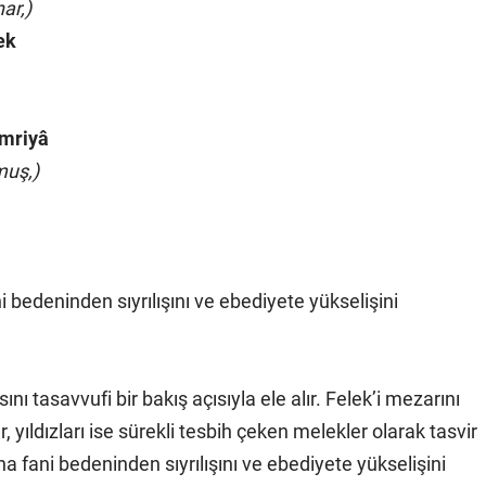
ar,)
ek
Emriyâ
muş,)
ni bedeninden sıyrılışını ve ebediyete yükselişini
ı tasavvufi bir bakış açısıyla ele alır. Felek’i mezarını
 yıldızları ise sürekli tesbih çeken melekler olarak tasvir
una fani bedeninden sıyrılışını ve ebediyete yükselişini