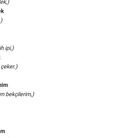
ek,)
ek
)
h ipi,)
k
 çeker.)
enim
m bekçilerim,)
ûm