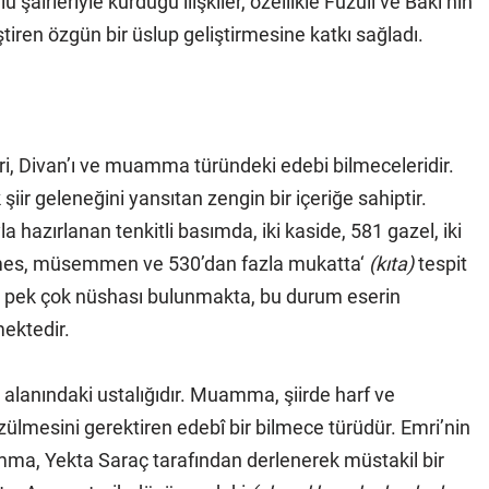
 şairleriyle kurduğu ilişkiler, özellikle Fuzuli ve Baki’nin
leştiren özgün bir üslup geliştirmesine katkı sağladı.
i, Divan’ı ve muamma türündeki edebi bilmeceleridir.
ir geleneğini yansıtan zengin bir içeriğe sahiptir.
 hazırlanan tenkitli basımda, iki kaside, 581 gazel, iki
mes, müsemmen ve 530’dan fazla mukatta‘
(kıta)
tespit
nda pek çok nüshası bulunmakta, bu durum eserin
ektedir.
alanındaki ustalığıdır. Muamma, şiirde harf ve
özülmesini gerektiren edebî bir bilmece türüdür. Emri’nin
ma, Yekta Saraç tarafından derlenerek müstakil bir