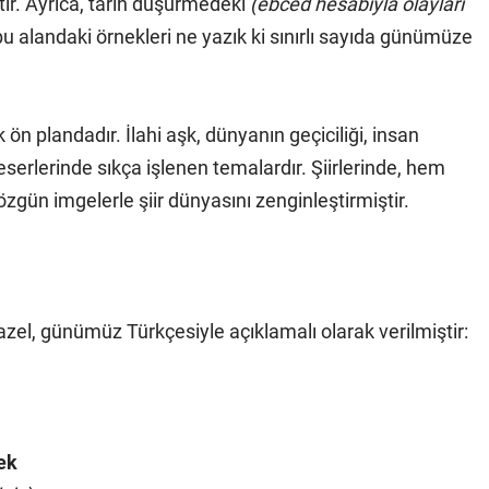
tır. Ayrıca, tarih düşürmedeki
(ebced hesabıyla olayları
bu alandaki örnekleri ne yazık ki sınırlı sayıda günümüze
ik ön plandadır. İlahi aşk, dünyanın geçiciliği, insan
eserlerinde sıkça işlenen temalardır. Şiirlerinde, hem
zgün imgelerle şiir dünyasını zenginleştirmiştir.
gazel, günümüz Türkçesiyle açıklamalı olarak verilmiştir:
ek