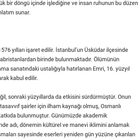
k bir döngü içinde işlediğine ve insan ruhunun bu düzen
anlatım sunar.
576 yılları işaret edilir. İstanbul’un Üsküdar ilçesinde
 kabristanlardan birinde bulunmaktadır. Ölümünün
mma sanatındaki ustalığıyla hatırlanan Emri, 16. yüzyıl
rak kabul edilir.
ğil, sonraki yüzyıllarda da etkisini sürdürmüştür. Onun
utasavvıf şairler için ilham kaynağı olmuş, Osmanlı
e katkıda bulunmuştur. Günümüzde akademik
inde adı, dönemin kültürel ve manevi iklimini anlamak
lışmaları sayesinde eserleri yeniden gün yüzüne çıkarılan