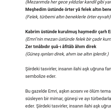
(Mezarımda her gece yıldızlar kandil gibi yan
Meşhedim üstünde örter yâ felek altın ben
(Felek, türbemi altın beneklerle örter eyvah)
Kabrim üstünde kurulmuş haymedir çarh 
(Emri’nin mezarı üstünde felek bir çadır kur
Zer tınâbıdır şuâ-ı âfitâb âhım direk
(Güneş ışınları direk, ahım ise altın iplerdir.)
Şiirdeki tasvirler, insanın ilahi aşk uğruna fa
sembolize eder.
Bu gazelde Emri, aşkın acısını ve ölüm temasın
süsleyen bir mimar, güneşi ve ayı türbedarlar,
eder. Şiirdeki tasvirler, insanın ilahi aşk uğr