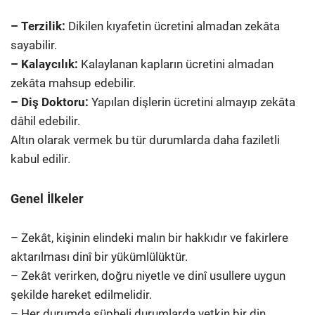
– Terzilik:
Dikilen kıyafetin ücretini almadan zekâta
sayabilir.
– Kalaycılık:
Kalaylanan kapların ücretini almadan
zekâta mahsup edebilir.
– Diş Doktoru:
Yapılan dişlerin ücretini almayıp zekâta
dâhil edebilir.
Altın olarak vermek bu tür durumlarda daha faziletli
kabul edilir.
Genel İlkeler
– Zekât, kişinin elindeki malın bir hakkıdır ve fakirlere
aktarılması dinî bir yükümlülüktür.
– Zekât verirken, doğru niyetle ve dinî usullere uygun
şekilde hareket edilmelidir.
– Her durumda şüpheli durumlarda yetkin bir din