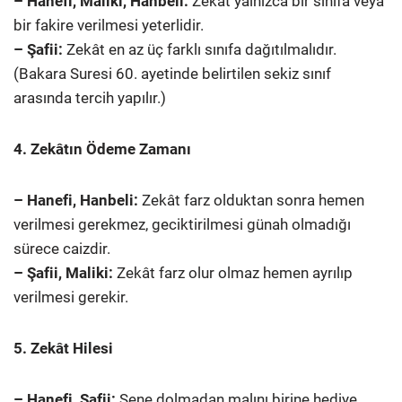
– Hanefi, Maliki, Hanbeli:
Zekât yalnızca bir sınıfa veya
bir fakire verilmesi yeterlidir.
– Şafii:
Zekât en az üç farklı sınıfa dağıtılmalıdır.
(Bakara Suresi 60. ayetinde belirtilen sekiz sınıf
arasında tercih yapılır.)
4. Zekâtın Ödeme Zamanı
– Hanefi, Hanbeli:
Zekât farz olduktan sonra hemen
verilmesi gerekmez, geciktirilmesi günah olmadığı
sürece caizdir.
– Şafii, Maliki:
Zekât farz olur olmaz hemen ayrılıp
verilmesi gerekir.
5. Zekât Hilesi
– Hanefi, Şafii:
Sene dolmadan malını birine hediye