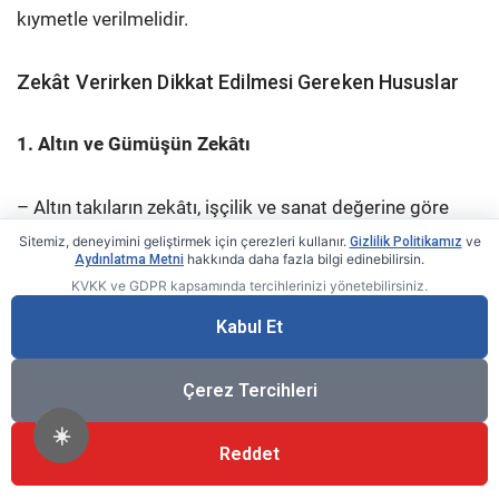
kıymetle verilmelidir.
Zekât Verirken Dikkat Edilmesi Gereken Hususlar
1. Altın ve Gümüşün Zekâtı
– Altın takıların zekâtı, işçilik ve sanat değerine göre
değil, saf altının ağırlığı esas alınarak hesaplanır. Örnek:
Sitemiz, deneyimini geliştirmek için çerezleri kullanır.
ve
Gizlilik Politikamız
hakkında daha fazla bilgi edinebilirsin.
Aydınlatma Metni
Reşat, Cumhuriyet, Aziz altınlarının her biri 7,2 gramdır
KVKK ve GDPR kapsamında tercihlerinizi yönetebilirsiniz.
ve bu ağırlık üzerinden zekât verilir.
Kabul Et
Altın Ayarları:
Çerez Tercihleri
Farklı ayarlardaki altınların zekâtı hesaplanırken, en
yüksek ayardan vermek daha faziletli; ortalama ayardan
☀️
vermek caiz; en düşük ayardan vermek ise mekruhtur.
Reddet
Zekâta tâbi mallar, piyasa koşullarında altın liraların en