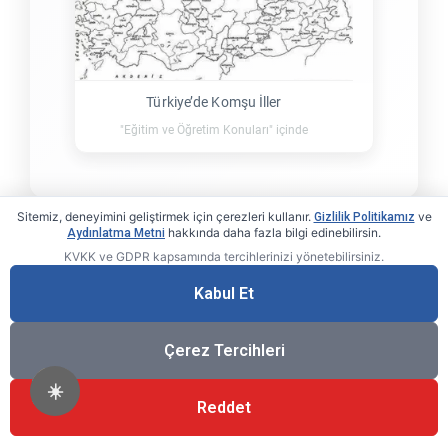
Türkiye’de Komşu İller
"Eğitim ve Öğretim Konuları" içinde
Sitemiz, deneyimini geliştirmek için çerezleri kullanır.
ve
Gizlilik Politikamız
hakkında daha fazla bilgi edinebilirsin.
Aydınlatma Metni
KVKK ve GDPR kapsamında tercihlerinizi yönetebilirsiniz.
Kabul Et
Çerez Tercihleri
☀️
Kerim Usta
Reddet
Herkesin bir yaşama nedeni var. Benimki ise "Sevda"…