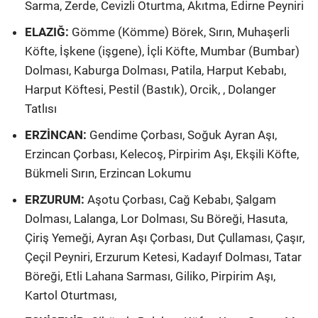
Sarma, Zerde, Cevizli Oturtma, Akıtma, Edirne Peyniri
ELAZIĞ:
Gömme (Kömme) Börek, Sırın, Muhaşerli
Köfte, İşkene (işgene), İçli Köfte, Mumbar (Bumbar)
Dolması, Kaburga Dolması, Patila, Harput Kebabı,
Harput Köftesi, Pestil (Bastık), Orcik, , Dolanger
Tatlısı
ERZİNCAN:
Gendime Çorbası, Soğuk Ayran Aşı,
Erzincan Çorbası, Kelecoş, Pirpirim Aşı, Ekşili Köfte,
Bükmeli Sırın, Erzincan Lokumu
ERZURUM:
Aşotu Çorbası, Cağ Kebabı, Şalgam
Dolması, Lalanga, Lor Dolması, Su Böreği, Hasuta,
Çiriş Yemeği, Ayran Aşı Çorbası, Dut Çullaması, Çaşır,
Çeçil Peyniri, Erzurum Ketesi, Kadayıf Dolması, Tatar
Böreği, Etli Lahana Sarması, Giliko, Pirpirim Aşı,
Kartol Oturtması,