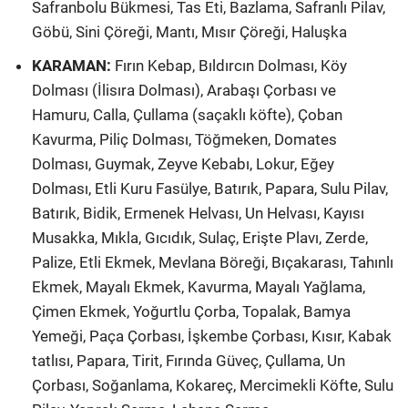
Safranbolu Bükmesi, Tas Eti, Bazlama, Safranlı Pilav,
Göbü, Sini Çöreği, Mantı, Mısır Çöreği, Haluşka
KARAMAN:
Fırın Kebap, Bıldırcın Dolması, Köy
Dolması (İlisıra Dolması), Arabaşı Çorbası ve
Hamuru, Calla, Çullama (saçaklı köfte), Çoban
Kavurma, Piliç Dolması, Töğmeken, Domates
Dolması, Guymak, Zeyve Kebabı, Lokur, Eğey
Dolması, Etli Kuru Fasülye, Batırık, Papara, Sulu Pilav,
Batırık, Bidik, Ermenek Helvası, Un Helvası, Kayısı
Musakka, Mıkla, Gıcıdık, Sulaç, Erişte Plavı, Zerde,
Palize, Etli Ekmek, Mevlana Böreği, Bıçakarası, Tahınlı
Ekmek, Mayalı Ekmek, Kavurma, Mayalı Yağlama,
Çimen Ekmek, Yoğurtlu Çorba, Topalak, Bamya
Yemeği, Paça Çorbası, İşkembe Çorbası, Kısır, Kabak
tatlısı, Papara, Tirit, Fırında Güveç, Çullama, Un
Çorbası, Soğanlama, Kokareç, Mercimekli Köfte, Sulu