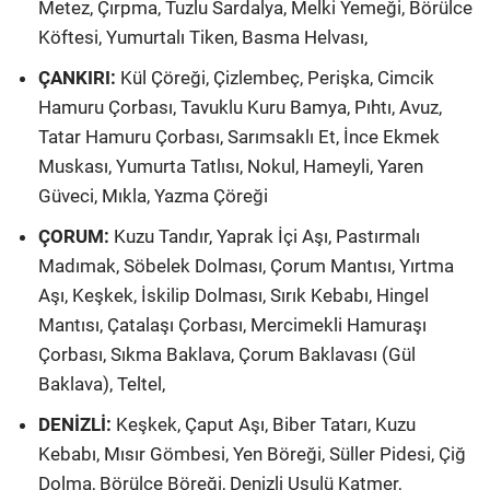
Metez, Çırpma, Tuzlu Sardalya, Melki Yemeği, Börülce
Köftesi, Yumurtalı Tiken, Basma Helvası,
ÇANKIRI:
Kül Çöreği, Çizlembeç, Perişka, Cimcik
Hamuru Çorbası, Tavuklu Kuru Bamya, Pıhtı, Avuz,
Tatar Hamuru Çorbası, Sarımsaklı Et, İnce Ekmek
Muskası, Yumurta Tatlısı, Nokul, Hameyli, Yaren
Güveci, Mıkla, Yazma Çöreği
ÇORUM:
Kuzu Tandır, Yaprak İçi Aşı, Pastırmalı
Madımak, Söbelek Dolması, Çorum Mantısı, Yırtma
Aşı, Keşkek, İskilip Dolması, Sırık Kebabı, Hingel
Mantısı, Çatalaşı Çorbası, Mercimekli Hamuraşı
Çorbası, Sıkma Baklava, Çorum Baklavası (Gül
Baklava), Teltel,
DENİZLİ:
Keşkek, Çaput Aşı, Biber Tatarı, Kuzu
Kebabı, Mısır Gömbesi, Yen Böreği, Süller Pidesi, Çiğ
Dolma, Börülce Böreği, Denizli Usulü Katmer,