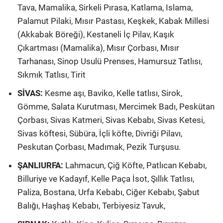
Tava, Mamalika, Sirkeli Pırasa, Katlama, Islama,
Palamut Pilaki, Mısır Pastası, Keşkek, Kabak Millesi
(Akkabak Böreği), Kestaneli İç Pilav, Kaşık
Çıkartması (Mamalika), Mısır Çorbası, Mısır
Tarhanası, Sinop Usulü Prenses, Hamursuz Tatlısı,
Sıkmık Tatlısı, Tirit
SİVAS:
Kesme aşı, Baviko, Kelle tatlısı, Sirok,
Gömme, Salata Kurutması, Mercimek Badı, Peskütan
Çorbası, Sivas Katmeri, Sivas Kebabı, Sivas Ketesi,
Sivas köftesi, Sübüra, İçli köfte, Divriği Pilavı,
Peskutan Çorbası, Madımak, Pezik Turşusu.
ŞANLIURFA:
Lahmacun, Çiğ Köfte, Patlıcan Kebabı,
Billuriye ve Kadayıf, Kelle Paça İsot, Şıllık Tatlısı,
Paliza, Bostana, Urfa Kebabı, Ciğer Kebabı, Şabut
Balığı, Haşhaş Kebabı, Terbiyesiz Tavuk,