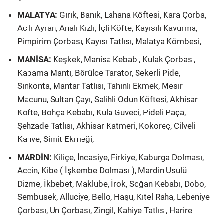
MALATYA:
Gırık, Banık, Lahana Köftesi, Kara Çorba,
Acılı Ayran, Analı Kızlı, İçli Köfte, Kayısılı Kavurma,
Pimpirim Çorbası, Kayısı Tatlısı, Malatya Kömbesi,
MANİSA:
Keşkek, Manisa Kebabı, Kulak Çorbası,
Kapama Mantı, Börülce Tarator, Şekerli Pide,
Sinkonta, Mantar Tatlısı, Tahinli Ekmek, Mesir
Macunu, Sultan Çayı, Salihli Odun Köftesi, Akhisar
Köfte, Bohça Kebabı, Kula Güveci, Pideli Paça,
Şehzade Tatlısı, Akhisar Katmeri, Kokoreç, Cilveli
Kahve, Simit Ekmeği,
MARDİN:
Kiliçe, İncasiye, Firkiye, Kaburga Dolması,
Accin, Kibe ( İşkembe Dolması ), Mardin Usulü
Dizme, İkbebet, Maklube, İrok, Soğan Kebabı, Dobo,
Sembusek, Alluciye, Bello, Haşu, Kıtel Raha, Lebeniye
Çorbası, Un Çorbası, Zingil, Kahiye Tatlısı, Harire