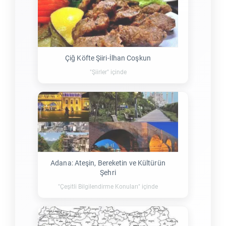
Çiğ Köfte Şiiri-İlhan Coşkun
"Şiirler" içinde
Adana: Ateşin, Bereketin ve Kültürün
Şehri
"Çeşitli Bilgilendirme Konuları" içinde