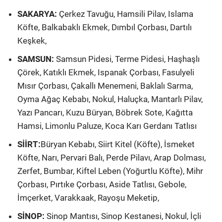
SAKARYA:
Çerkez Tavuğu, Hamsili Pilav, Islama
Köfte, Balkabaklı Ekmek, Dımbıl Çorbası, Dartılı
Keşkek,
SAMSUN:
Samsun Pidesi, Terme Pidesi, Haşhaşlı
Çörek, Katıklı Ekmek, Ispanak Çorbası, Fasulyeli
Mısır Çorbası, Çakallı Menemeni, Baklalı Sarma,
Oyma Ağaç Kebabı, Nokul, Haluçka, Mantarlı Pilav,
Yazı Pancarı, Kuzu Büryan, Böbrek Sote, Kağıtta
Hamsi, Limonlu Paluze, Koca Karı Gerdanı Tatlısı
SİİRT:
Büryan Kebabı, Siirt Kitel (Köfte), İsmeket
Köfte, Narı, Pervari Balı, Perde Pilavı, Arap Dolması,
Zerfet, Bumbar, Kiftel Leben (Yoğurtlu Köfte), Mihr
Çorbası, Pırtıke Çorbası, Aside Tatlısı, Gebole,
İmçerket, Varakkaak, Rayoşu Meketip,
SİNOP:
Sinop Mantısı, Sinop Kestanesi, Nokul, İçli