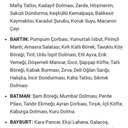
Mafiş Tatlısı, Kadayıf Dolması, Zerde, Höşmerim,
Sakızlı Dondurma, Keşküllü Kemalpaşa, Balıkesir
Kaymaklısı, Karadut Şurubu, Koruk Suyu, Macaron
Çayı
BARTIN:
Pumpum Çorbası, Yumurtalı İsbut, Pirinçli
Mantı, Amasra Salatası, Kırk Katlı Börek, Tavuklu Köy
Böreği, Tirit, Unlu İspit Dolması, Etli Ayva, Erik
Yemeği, Döşemeli Mancar, Gıcır, Şapşap Köfte, Tatlı
Böreği, Kabak Burması, Zırva, Deli Oğlan Sarığı,
Halışka, İncir Dondurması, Kaha Tatlısı, Sıkmık
Dolması
BATMAN:
Şam Böreği, Mumbar Dolması, Perde
Pilavı, Tandır Ekmeği, Ayran Çorbası, Tırşık, İçli Köfte,
Kaburga Dolması, Kuru Dolma
BAYBURT:
Kara Pancar, Ekşi Lahana, Galacoş,