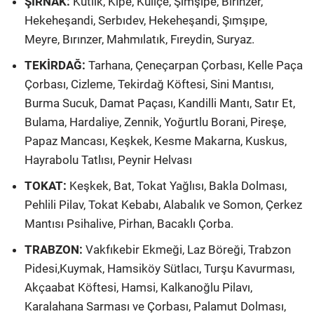
ŞIRNAK:
Kutlık, Kipe, Kuliçe, Şımşıpe, Bırınzer,
Hekeheşandi, Serbıdev, Hekeheşandi, Şımşıpe,
Meyre, Bırınzer, Mahmılatık, Fıreydin, Suryaz.
TEKİRDAĞ:
Tarhana, Çeneçarpan Çorbası, Kelle Paça
Çorbası, Cizleme, Tekirdağ Köftesi, Sini Mantısı,
Burma Sucuk, Damat Paçası, Kandilli Mantı, Satır Et,
Bulama, Hardaliye, Zennik, Yoğurtlu Borani, Pireşe,
Papaz Mancası, Keşkek, Kesme Makarna, Kuskus,
Hayrabolu Tatlısı, Peynir Helvası
TOKAT:
Keşkek, Bat, Tokat Yağlısı, Bakla Dolması,
Pehlili Pilav, Tokat Kebabı, Alabalık ve Somon, Çerkez
Mantısı Psihalive, Pirhan, Bacaklı Çorba.
TRABZON:
Vakfıkebir Ekmeği, Laz Böreği, Trabzon
Pidesi,Kuymak, Hamsiköy Sütlacı, Turşu Kavurması,
Akçaabat Köftesi, Hamsi, Kalkanoğlu Pilavı,
Karalahana Sarması ve Çorbası, Palamut Dolması,