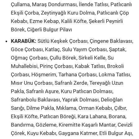
Çullama, Maraş Dondurması, İlende Tatlısı, Patlıcanlı
Ekşili Çorba, Zeytinyağlı Kuru Dolma, Patlıcanlı Çöp
Kebabı, Ezme Kebap, Kalili Köfte, Şekerli Peynirli
Börek, Ciğerli Bulgur Pilavı
KARABÜK:
Sütlü Keşkek Çorbası, Çingene Baklavası,
Göce Çorbası, Katlaç, Sulu Yayım Çorbası, Şaptak,
Oğmaç Çorbası, Çullu Börek, Sirkeli Kelle, Su
Muhallebisi, Pirinç Çorbası, Kabak Tatlısı, Brokoli
Çorbası, Höşmerim, Tarhana Çorbası, Lokma Tatlısı,
Mısır Unu Çorbası, Safranlı Zerde, Tereyağlı Uzun
Pakla, Safranlı Aşure, Kuru Patlıcan Dolması,
Safranbolu Baklavası, Yaprak Dolması, Delioğlan
Sarığı, Dilme Pakla, Mıklama, Orman Kebabı, Çılbır,
Ekşili Köfte, Patlıcan Böreği, Kara Lahana, Borana,
Bandırma, Gözleme, Kiremitte Kaşarlı Mantar, Cevizli
Çörek, Kuyu Kebabı, Gaygana Katmer, Etli Bulgur Aşı,