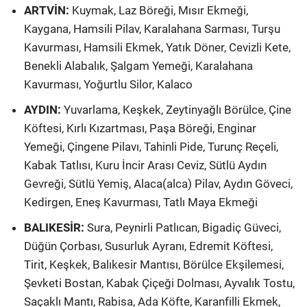
ARTVİN:
Kuymak, Laz Böreği, Mısır Ekmeği,
Kaygana, Hamsili Pilav, Karalahana Sarması, Turşu
Kavurması, Hamsili Ekmek, Yatık Döner, Cevizli Kete,
Benekli Alabalık, Şalgam Yemeği, Karalahana
Kavurması, Yoğurtlu Silor, Kalaco
AYDIN:
Yuvarlama, Keşkek, Zeytinyağlı Börülce, Çine
Köftesi, Kırlı Kızartması, Paşa Böreği, Enginar
Yemeği, Çingene Pilavı, Tahinli Pide, Turunç Reçeli,
Kabak Tatlısı, Kuru İncir Arası Ceviz, Sütlü Aydın
Gevreği, Sütlü Yemiş, Alaca(alca) Pilav, Aydın Göveci,
Kedirgen, Eneş Kavurması, Tatlı Maya Ekmeği
BALIKESİR:
Sura, Peynirli Patlıcan, Bigadiç Güveci,
Düğün Çorbası, Susurluk Ayranı, Edremit Köftesi,
Tirit, Keşkek, Balıkesir Mantısı, Börülce Ekşilemesi,
Şevketi Bostan, Kabak Çiçeği Dolması, Ayvalık Tostu,
Saçaklı Mantı, Rabisa, Ada Köfte, Karanfilli Ekmek,