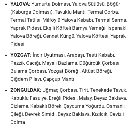
YALOVA:
Yumurta Dolması, Yalova Sütlüsü, Böğür
(Kaburga Dolması), Tavuklu Mantı, Termal Çorba,
Termal Tatlısı, Milföylü Yalova Kebabı, Termal Sarma,
Yaprak Pidesi, Ekşili Köfteli Bamya Yemeği, Ispanaklı
Yalova Böreği, Cennet Küngü, Yalova Köftesi, Yaprak
Pidesi
YOZGAT:
İncir Uyutması, Arabaşı, Testi Kebabı,
Pezzik Cacığı, Mayalı Bazlama, Düğürcük Çorbası,
Bulama Çorbası, Yozgat Böreği, Altüst Böreği,
Çiğdem Pilavı, Çapçup Mantı
ZONGULDAK:
Uğmaç Çorbası, Tirit, Tenekede Tavuk,
Kabuklu Fasulye, Ereğli Pidesi, Malay, Beyaz Baklava,
Cizleme, Kabaklı Börek, Çaycuma Yoğurdu, Osmanlı
Çileği, Devrek Simidi, Beyaz Baklava, Kızılcık, Cevizli
Dolma