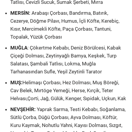
Tatlısı, Cevizli Sucuk, Sumak Şerbeti, Mırra
MERSİN:
Arabaşı Çorbası, Bandırma, Batırık,
Cezerye, Döğme Pilavı, Humus, İçli Köfte, Kerebiç,
Kısır, Mercimekli Köfte, Paça Çorbası, Tantuni,
Topalak, Yüzük Çorbası
MUĞLA
: Çökertme Kebabı, Deniz Börülcesi, Kabak
Çiçeği Dolması, Zeytinyağlı Bamya, Keşkek, Turp
Salatası, Şambali Tatlısı, Lokma, Muğla
Tarhanasından Sufle, Yeşil Zeytinli Tarator
MUŞ:
Helimaşı Çorbası, Hez Dolması, Muş Böreği,
Cav Belek, Mırtöge Yemeği, Herse, Kırçik, Teter
Helvası,Çorti, Jağ, Gülük, Kenger, Sıpidak, Uçkun, Kak
NEVŞEHİR:
Yaprak Sarma, Testi Kebabı, Soğanlama,
Sütlü Çorba, Düğü Çorbası, Ayva Dolması, Köftür,
Kuru Kaymak, Nohutlu Yahni, Kayısı Dolması, Sızgıt,