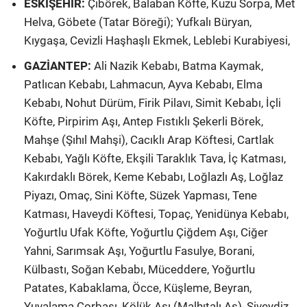
ESKİŞEHİR:
Çibörek, Balaban Köfte, Kuzu Sorpa, Met
Helva, Göbete (Tatar Böreği); Yufkalı Büryan,
Kıygaşa, Cevizli Haşhaşlı Ekmek, Leblebi Kurabiyesi,
GAZİANTEP:
Ali Nazik Kebabı, Batma Kaymak,
Patlıcan Kebabı, Lahmacun, Ayva Kebabı, Elma
Kebabı, Nohut Dürüm, Firik Pilavı, Simit Kebabı, İçli
Köfte, Pirpirim Aşı, Antep Fıstıklı Şekerli Börek,
Mahşe (Şıhıl Mahşi), Cacıklı Arap Köftesi, Cartlak
Kebabı, Yağlı Köfte, Ekşili Taraklık Tava, İç Katması,
Kakırdaklı Börek, Keme Kebabı, Loğlazlı Aş, Loğlaz
Piyazı, Omaç, Sini Köfte, Süzek Yapması, Tene
Katması, Haveydi Köftesi, Topaç, Yenidünya Kebabı,
Yoğurtlu Ufak Köfte, Yoğurtlu Çiğdem Aşı, Ciğer
Yahni, Sarımsak Aşı, Yoğurtlu Fasulye, Borani,
Külbastı, Soğan Kebabı, Müceddere, Yoğurtlu
Patates, Kabaklama, Öcce, Küşleme, Beyran,
Yuvalama Çorbası, Kölük Aşı (Malhıtalı Aş), Şiveydiz,