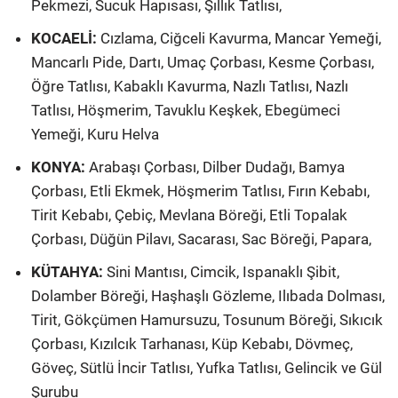
Pekmezi, Sucuk Hapısası, Şıllık Tatlısı,
KOCAELİ:
Cızlama, Ciğceli Kavurma, Mancar Yemeği,
Mancarlı Pide, Dartı, Umaç Çorbası, Kesme Çorbası,
Öğre Tatlısı, Kabaklı Kavurma, Nazlı Tatlısı, Nazlı
Tatlısı, Höşmerim, Tavuklu Keşkek, Ebegümeci
Yemeği, Kuru Helva
KONYA:
Arabaşı Çorbası, Dilber Dudağı, Bamya
Çorbası, Etli Ekmek, Höşmerim Tatlısı, Fırın Kebabı,
Tirit Kebabı, Çebiç, Mevlana Böreği, Etli Topalak
Çorbası, Düğün Pilavı, Sacarası, Sac Böreği, Papara,
KÜTAHYA:
Sini Mantısı, Cimcik, Ispanaklı Şibit,
Dolamber Böreği, Haşhaşlı Gözleme, Ilıbada Dolması,
Tirit, Gökçümen Hamursuzu, Tosunum Böreği, Sıkıcık
Çorbası, Kızılcık Tarhanası, Küp Kebabı, Dövmeç,
Göveç, Sütlü İncir Tatlısı, Yufka Tatlısı, Gelincik ve Gül
Şurubu