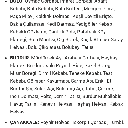
BOLU:
Ovmaç Çorbası, İmaret Çorbası, Abant
Kebabı, Bolu Kebabı, Bolu Köftesi, Mengen Pilavı,
Paşa Pilavı, Kaldırık Dolması, Keşli Cevizli Erişte,
Bakla Çullaması, Kedi Batmaz, Yedigöller Kebabı,
Kabaklı Gözleme, Çantıklı Pide, Patatesli Köy
Ekmeği, Bolu Mantısı, Çiğ Börek, Kaşık Atması, Saray
Helvası, Bolu Çikolatası, Bolubeyi Tatlısı
BURDUR
: Mürdümek Aşı, Arabaşı Çorbası, Haşhaşlı
Ekmek, Burdur Usulü Peynirli Pide, Gazel Böreği,
Mısır Böreği, Dirmil Kebabı, Teneke Kebabı, Testi
Kebabı, Gölhisar Kavurması, Sarma Aşı, Erikli Et,
Burdur Şiş, Sülük Aşı, Bulamaç Aşı, Tatar, Çekme,
İncir Dolması, Pelte, Demir Tatlısı, Burdur Muhallebisi,
Havuç Tatlısı, Kenevir Helvası, Haşhaş Helvası, Kabak
Helvası
ÇANAKKALE:
Peynir Helvası, İskorpit Çorbası, Tumbi,