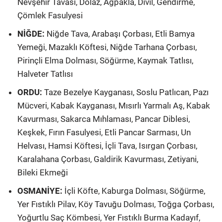
Nevşehir Tavası, Dolaz, Ağpakla, Dıvıl, Gendirme,
Çömlek Fasulyesi
NİĞDE:
Niğde Tava, Arabaşı Çorbası, Etli Bamya
Yemeği, Mazaklı Köftesi, Niğde Tarhana Çorbası,
Pirinçli Elma Dolması, Söğürme, Kaymak Tatlısı,
Halveter Tatlısı
ORDU:
Taze Bezelye Kayganası, Soslu Patlıcan, Pazı
Mücveri, Kabak Kayganası, Mısırlı Yarmalı Aş, Kabak
Kavurması, Sakarca Mıhlaması, Pancar Diblesi,
Keşkek, Fırın Fasulyesi, Etli Pancar Sarması, Un
Helvası, Hamsi Köftesi, İçli Tava, Isırgan Çorbası,
Karalahana Çorbası, Galdirik Kavurması, Zetiyani,
Bileki Ekmeği
OSMANİYE:
İçli Köfte, Kaburga Dolması, Söğürme,
Yer Fıstıklı Pilav, Köy Tavuğu Dolması, Toğga Çorbası,
Yoğurtlu Saç Kömbesi, Yer Fıstıklı Burma Kadayıf,