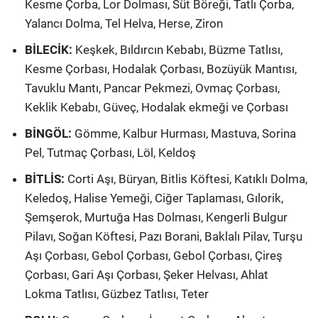
Kesme Çorba, Lor Dolması, Süt Böreği, Tatlı Çorba,
Yalancı Dolma, Tel Helva, Herse, Ziron
BİLECİK:
Keşkek, Bıldırcın Kebabı, Büzme Tatlısı,
Kesme Çorbası, Hodalak Çorbası, Bozüyük Mantısı,
Tavuklu Mantı, Pancar Pekmezi, Ovmaç Çorbası,
Keklik Kebabı, Güveç, Hodalak ekmeği ve Çorbası
BİNGÖL:
Gömme, Kalbur Hurması, Mastuva, Sorina
Pel, Tutmaç Çorbası, Löl, Keldoş
BİTLİS:
Corti Aşı, Büryan, Bitlis Köftesi, Katıklı Dolma,
Keledoş, Halise Yemeği, Ciğer Taplaması, Gılorik,
Şemşerok, Murtuğa Has Dolması, Kengerli Bulgur
Pilavı, Soğan Köftesi, Pazı Borani, Baklalı Pilav, Turşu
Aşı Çorbası, Gebol Çorbası, Gebol Çorbası, Çireş
Çorbası, Gari Aşı Çorbası, Şeker Helvası, Ahlat
Lokma Tatlısı, Güzbez Tatlısı, Teter