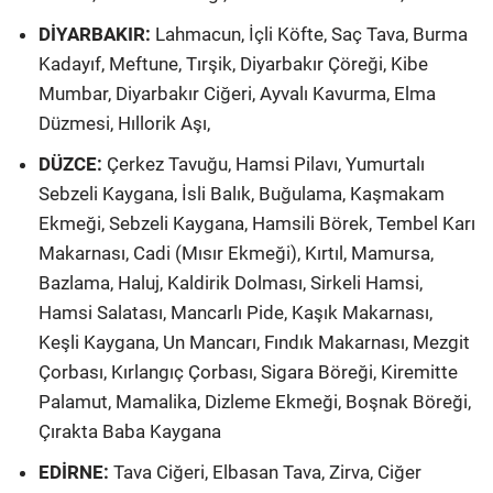
DİYARBAKIR:
Lahmacun, İçli Köfte, Saç Tava, Burma
Kadayıf, Meftune, Tırşik, Diyarbakır Çöreği, Kibe
Mumbar, Diyarbakır Ciğeri, Ayvalı Kavurma, Elma
Düzmesi, Hıllorik Aşı,
DÜZCE:
Çerkez Tavuğu, Hamsi Pilavı, Yumurtalı
Sebzeli Kaygana, İsli Balık, Buğulama, Kaşmakam
Ekmeği, Sebzeli Kaygana, Hamsili Börek, Tembel Karı
Makarnası, Cadi (Mısır Ekmeği), Kırtıl, Mamursa,
Bazlama, Haluj, Kaldirik Dolması, Sirkeli Hamsi,
Hamsi Salatası, Mancarlı Pide, Kaşık Makarnası,
Keşli Kaygana, Un Mancarı, Fındık Makarnası, Mezgit
Çorbası, Kırlangıç Çorbası, Sigara Böreği, Kiremitte
Palamut, Mamalika, Dizleme Ekmeği, Boşnak Böreği,
Çırakta Baba Kaygana
EDİRNE:
Tava Ciğeri, Elbasan Tava, Zirva, Ciğer