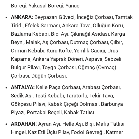
Böreği, Yakasal Böreği, Yanuç
ANKARA:
Beypazarı Güveci, İnceğiz Çorbası, Tamtak
Tiridi, Efelek Sarması, Ankara Tava, Öllüğün Körü,
Bazlama Kebabı, Bici Aşı, Çıkınağıl Asıdası, Karga
Beyni, Malak, Aş Çorbası, Dutmaç Çorbası, Çılbır,
Orman Kebabı, Kuru Köfte, Yemlik Cacığı, Uruş
Kapama, Ankara Yaprak Döneri, Aspava, Sebzeli
Bulgur Pilavı, Toyga Çorbası, Oğmaç (Ovmaç)
Çorbası, Düğün Çorbası.
ANTALYA:
Kelle Paça Çorbası, Arabaşı Çorbası,
Sedik Aşı, Testi Kebabı, Taratorlu, Tekir Tava,
Gökçesu Pilavı, Kabak Çiçeği Dolması, Barbunya
Piyazı, Portakal Reçeli, Kabak Tatlısı
ARDAHAN:
Ayran Aşı, Helle Aşı, Bişi, Mafiş Tatlısı,
Hıngel, Kaz Etli Üçlü Pilav, Fodol Gevreği, Katmer