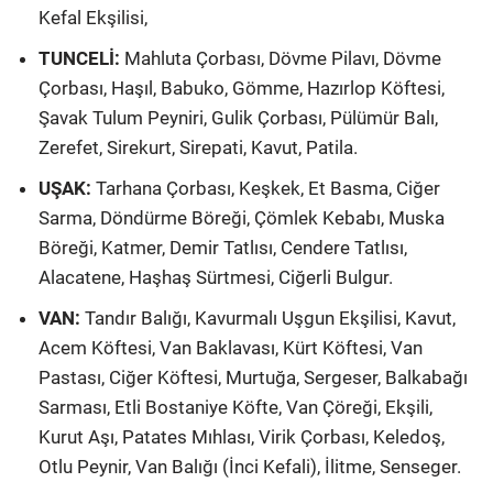
Kefal Ekşilisi,
TUNCELİ:
Mahluta Çorbası, Dövme Pilavı, Dövme
Çorbası, Haşıl, Babuko, Gömme, Hazırlop Köftesi,
Şavak Tulum Peyniri, Gulik Çorbası, Pülümür Balı,
Zerefet, Sirekurt, Sirepati, Kavut, Patila.
UŞAK:
Tarhana Çorbası, Keşkek, Et Basma, Ciğer
Sarma, Döndürme Böreği, Çömlek Kebabı, Muska
Böreği, Katmer, Demir Tatlısı, Cendere Tatlısı,
Alacatene, Haşhaş Sürtmesi, Ciğerli Bulgur.
VAN:
Tandır Balığı, Kavurmalı Uşgun Ekşilisi, Kavut,
Acem Köftesi, Van Baklavası, Kürt Köftesi, Van
Pastası, Ciğer Köftesi, Murtuğa, Sergeser, Balkabağı
Sarması, Etli Bostaniye Köfte, Van Çöreği, Ekşili,
Kurut Aşı, Patates Mıhlası, Virik Çorbası, Keledoş,
Otlu Peynir, Van Balığı (İnci Kefali), İlitme, Senseger.