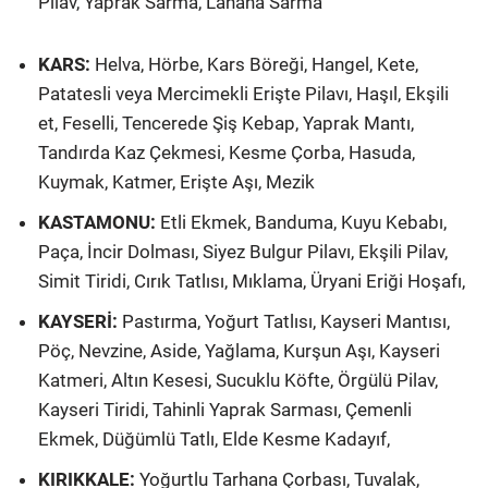
Pilav, Yaprak Sarma, Lahana Sarma
KARS:
Helva, Hörbe, Kars Böreği, Hangel, Kete,
Patatesli veya Mercimekli Erişte Pilavı, Haşıl, Ekşili
et, Feselli, Tencerede Şiş Kebap, Yaprak Mantı,
Tandırda Kaz Çekmesi, Kesme Çorba, Hasuda,
Kuymak, Katmer, Erişte Aşı, Mezik
KASTAMONU:
Etli Ekmek, Banduma, Kuyu Kebabı,
Paça, İncir Dolması, Siyez Bulgur Pilavı, Ekşili Pilav,
Simit Tiridi, Cırık Tatlısı, Mıklama, Üryani Eriği Hoşafı,
KAYSERİ:
Pastırma, Yoğurt Tatlısı, Kayseri Mantısı,
Pöç, Nevzine, Aside, Yağlama, Kurşun Aşı, Kayseri
Katmeri, Altın Kesesi, Sucuklu Köfte, Örgülü Pilav,
Kayseri Tiridi, Tahinli Yaprak Sarması, Çemenli
Ekmek, Düğümlü Tatlı, Elde Kesme Kadayıf,
KIRIKKALE:
Yoğurtlu Tarhana Çorbası, Tuvalak,