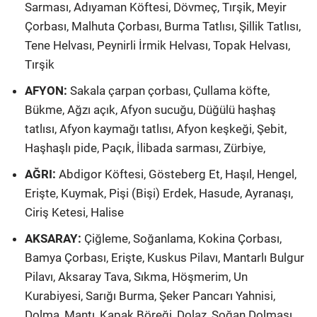
Sarması, Adıyaman Köftesi, Dövmeç, Tırşik, Meyir
Çorbası, Malhuta Çorbası, Burma Tatlısı, Şillik Tatlısı,
Tene Helvası, Peynirli İrmik Helvası, Topak Helvası,
Tırşik
AFYON:
Sakala çarpan çorbası, Çullama köfte,
Bükme, Ağzı açık, Afyon sucuğu, Düğülü haşhaş
tatlısı, Afyon kaymağı tatlısı, Afyon keşkeği, Şebit,
Haşhaşlı pide, Paçık, İlibada sarması, Zürbiye,
AĞRI:
Abdigor Köftesi, Gösteberg Et, Haşıl, Hengel,
Erişte, Kuymak, Pişi (Bişi) Erdek, Hasude, Ayranaşı,
Ciriş Ketesi, Halise
AKSARAY:
Çiğleme, Soğanlama, Kokina Çorbası,
Bamya Çorbası, Erişte, Kuskus Pilavı, Mantarlı Bulgur
Pilavı, Aksaray Tava, Sıkma, Höşmerim, Un
Kurabiyesi, Sarığı Burma, Şeker Pancarı Yahnisi,
Dolma, Mantı, Kapak Böreği, Dolaz, Soğan Dolması,