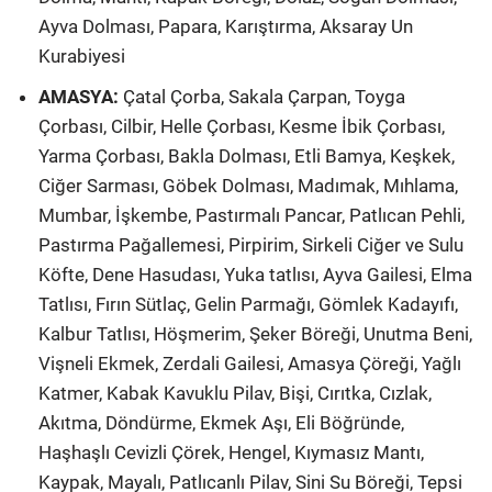
Ayva Dolması, Papara, Karıştırma, Aksaray Un
Kurabiyesi
AMASYA:
Çatal Çorba, Sakala Çarpan, Toyga
Çorbası, Cilbir, Helle Çorbası, Kesme İbik Çorbası,
Yarma Çorbası, Bakla Dolması, Etli Bamya, Keşkek,
Ciğer Sarması, Göbek Dolması, Madımak, Mıhlama,
Mumbar, İşkembe, Pastırmalı Pancar, Patlıcan Pehli,
Pastırma Pağallemesi, Pirpirim, Sirkeli Ciğer ve Sulu
Köfte, Dene Hasudası, Yuka tatlısı, Ayva Gailesi, Elma
Tatlısı, Fırın Sütlaç, Gelin Parmağı, Gömlek Kadayıfı,
Kalbur Tatlısı, Höşmerim, Şeker Böreği, Unutma Beni,
Vişneli Ekmek, Zerdali Gailesi, Amasya Çöreği, Yağlı
Katmer, Kabak Kavuklu Pilav, Bişi, Cırıtka, Cızlak,
Akıtma, Döndürme, Ekmek Aşı, Eli Böğründe,
Haşhaşlı Cevizli Çörek, Hengel, Kıymasız Mantı,
Kaypak, Mayalı, Patlıcanlı Pilav, Sini Su Böreği, Tepsi