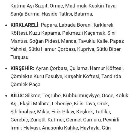
Katma Aşı Sızgıt, Omaç, Madımak, Keskin Tava,
Sarığı Burma, Haside Tatlısı, Batırma,
KIRKLARELİ
: Papara, Labada Borani, Kırklareli
Köftesi, Kuzu Kapama, Pekmezli Kaçamak, Sini
Mantısı, Soğan Pidesi, Manca, Tavuklu Kalle, Papaz
Yahnisi, Sütlü Hamur Çorbası, Kupriva, Sütlü Biber
Turşusu
KIRŞEHİR:
Ayran Çorbası, Çullama, Hamur Köftesi,
Çömlekte Kuru Fasulye, Kırşehir Köftesi, Tandırda
Çömlek Paça
KİLİS:
Silkme, Teşrübe, Kübbülmüşviyye, Öcce, Kölük
Aşı, Ekşili Malhıta, Lebeniye, Kilis Tava, Oruk,
Şıhılmahşe, Mıkla, Firik Pilavı, Keşkek, Tatlılar,
Gerebiç, Züngül, Katmer, Cennet Çamuru, Peynirli
İrmik Helvası, Anasonlu Kahke, Haytayla, Gün