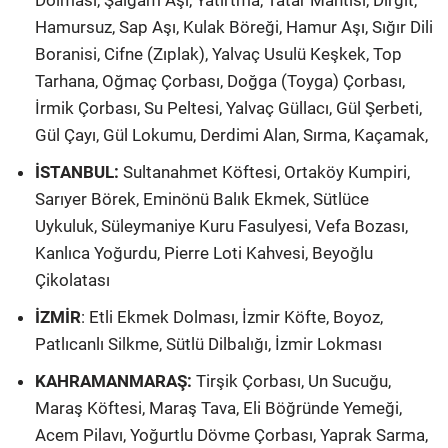
Hamursuz, Sap Aşı, Kulak Böreği, Hamur Aşı, Sığır Dili
Boranisi, Cifne (Zıplak), Yalvaç Usulü Keşkek, Top
Tarhana, Oğmaç Çorbası, Doğga (Toyga) Çorbası,
İrmik Çorbası, Su Peltesi, Yalvaç Güllacı, Gül Şerbeti,
Gül Çayı, Gül Lokumu, Derdimi Alan, Sırma, Kaçamak,
İSTANBUL:
Sultanahmet Köftesi, Ortaköy Kumpiri,
Sarıyer Börek, Eminönü Balık Ekmek, Sütlüce
Uykuluk, Süleymaniye Kuru Fasulyesi, Vefa Bozası,
Kanlıca Yoğurdu, Pierre Loti Kahvesi, Beyoğlu
Çikolatası
İZMİR
: Etli Ekmek Dolması, İzmir Köfte, Boyoz,
Patlıcanlı Silkme, Sütlü Dilbalığı, İzmir Lokması
KAHRAMANMARAŞ:
Tirşik Çorbası, Un Sucuğu,
Maraş Köftesi, Maraş Tava, Eli Böğründe Yemeği,
Acem Pilavı, Yoğurtlu Dövme Çorbası, Yaprak Sarma,