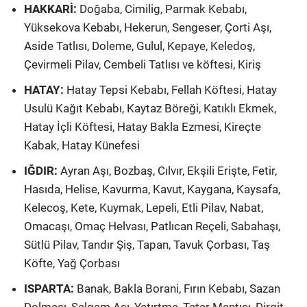
HAKKARİ:
Doğaba, Cimilig, Parmak Kebabı,
Yüksekova Kebabı, Hekerun, Sengeser, Çorti Aşı,
Aside Tatlısı, Doleme, Gulul, Kepaye, Keledoş,
Çevirmeli Pilav, Cembeli Tatlısı ve köftesi, Kiriş
HATAY:
Hatay Tepsi Kebabı, Fellah Köftesi, Hatay
Usulü Kağıt Kebabı, Kaytaz Böreği, Katıklı Ekmek,
Hatay İçli Köftesi, Hatay Bakla Ezmesi, Kireçte
Kabak, Hatay Künefesi
IĞDIR:
Ayran Aşı, Bozbaş, Cılvır, Ekşili Erişte, Fetir,
Hasıda, Helise, Kavurma, Kavut, Kaygana, Kaysafa,
Kelecoş, Kete, Kuymak, Lepeli, Etli Pilav, Nabat,
Omacaşı, Omaç Helvası, Patlıcan Reçeli, Sabahaşı,
Sütlü Pilav, Tandır Şiş, Tapan, Tavuk Çorbası, Taş
Köfte, Yağ Çorbası
ISPARTA:
Banak, Bakla Borani, Fırın Kebabı, Sazan
Dolması, Şalgam Aşı, Yatırtma, Tatar Mantısı, Dirgit,