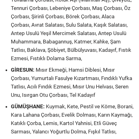
Tennuri Çorbası, Lebeniye Çorbası, Maş Çorbası, Öz
Çorbası, Şirinli Çorbası, Börek Çorbası, Alaca
Çorbası, Avrat Salatası, Sulu Salata, Kaşık Salatası,
Antep Usulü Yeşil Mercimek Salatası, Antep Usulü
Muhammara, Babagannuş, Katmer, Kahke, Şam
Tatlısı, Baklava, Şöbiyet, Bülbülyuvası, Kadayıf, Fıstık
Ezmesi, Fıstıklı Dolama Sarma,
GİRESUN:
Mısır Ekmeği, Hamsi Diblesi, Mısır
Çorbası, Yumurtalı Fasulye Kızartması, Fındıklı Yufka
Tatlısı, Acılı Fındık Ezmesi, Mısır Unu Helvası, Seren
Unu, Isırgan Otu Çorbası, Tel Kadayıf
GÜMÜŞHANE:
Kuymak, Kete, Pestil ve Köme, Borani,
Kara Lahana Çorbası, Evelik Dolması, Karın Kaymağı,
Katıklı Çorba, Lemis, Kartol Yahnisi, Etli Güveç
Sarması, Yalancı Yoğurtlu Dolma, Fışkıl Tatlısı,