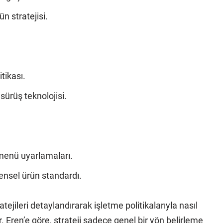
n stratejisi.
tikası.
ürüş teknolojisi.
menü uyarlamaları.
ensel ürün standardı.
tejileri detaylandırarak işletme politikalarıyla nasıl
 Eren’e göre, strateji sadece genel bir yön belirleme