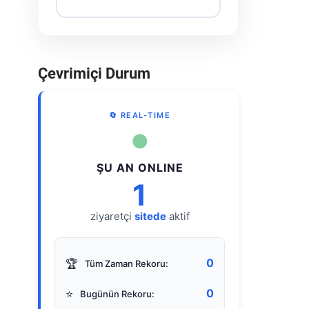
Çevrimiçi Durum
🔄 REAL-TIME
●
ŞU AN ONLINE
1
ziyaretçi
sitede
aktif
0
🏆
Tüm Zaman Rekoru:
0
⭐
Bugünün Rekoru: