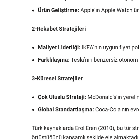
Ürün Geliştirme:
Apple’ın Apple Watch ürü
2-Rekabet Stratejileri
Maliyet Liderliği:
IKEA’nın uygun fiyat poli
Farklılaşma:
Tesla’nın benzersiz otonom s
3-Küresel Stratejiler
Çok Uluslu Strateji:
McDonald’s’ın yerel 
Global Standartlaşma:
Coca-Cola’nın evr
Türk kaynaklarda Erol Eren (2010), bu tür stra
örtüştüğünü kapsamlı şekilde ele almaktadır.