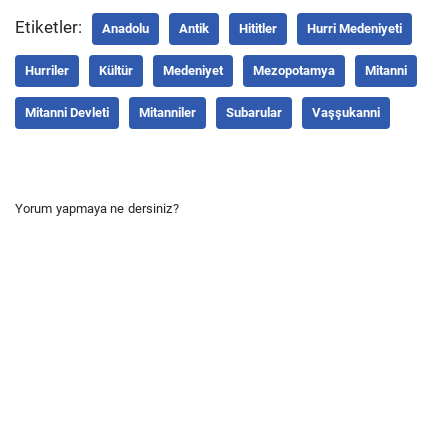
Etiketler:
Anadolu
Antik
Hititler
Hurri Medeniyeti
Hurriler
Kültür
Medeniyet
Mezopotamya
Mitanni
Mitanni Devleti
Mitanniler
Subarular
Vaşşukanni
Yorum yapmaya ne dersiniz?