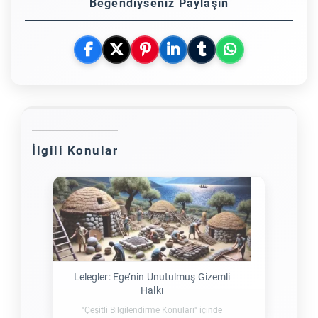
Beğendiyseniz Paylaşın
İlgili Konular
Lelegler: Ege’nin Unutulmuş Gizemli
Halkı
"Çeşitli Bilgilendirme Konuları" içinde