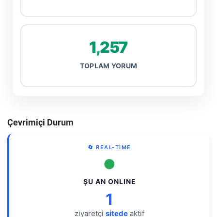
1,257
TOPLAM YORUM
Çevrimiçi Durum
🔄 REAL-TIME
●
ŞU AN ONLINE
1
ziyaretçi
sitede
aktif