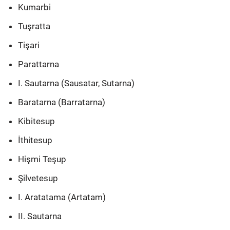
Kumarbi
Tuşratta
Tişari
Parattarna
I. Sautarna (Sausatar, Sutarna)
Baratarna (Barratarna)
Kibitesup
İthitesup
Hişmi Teşup
Şilvetesup
I. Aratatama (Artatam)
II. Sautarna