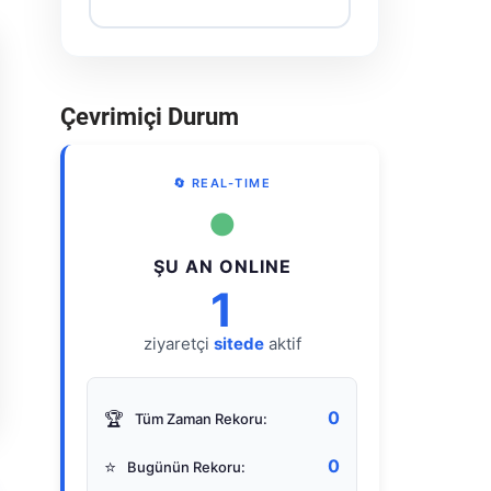
Çevrimiçi Durum
🔄 REAL-TIME
●
ŞU AN ONLINE
1
ziyaretçi
sitede
aktif
0
🏆
Tüm Zaman Rekoru:
0
⭐
Bugünün Rekoru: