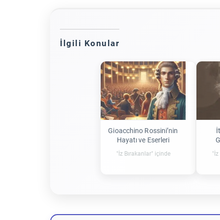
İlgili Konular
Gioacchino Rossini’nin
İ
Hayatı ve Eserleri
G
"İz Bırakanlar" içinde
"İz