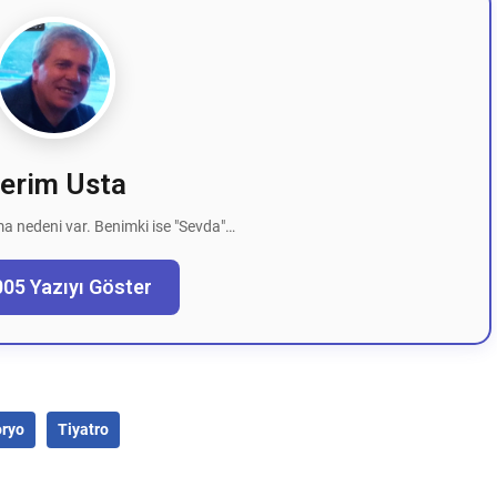
erim Usta
a nedeni var. Benimki ise "Sevda"…
005 Yazıyı Göster
oryo
Tiyatro