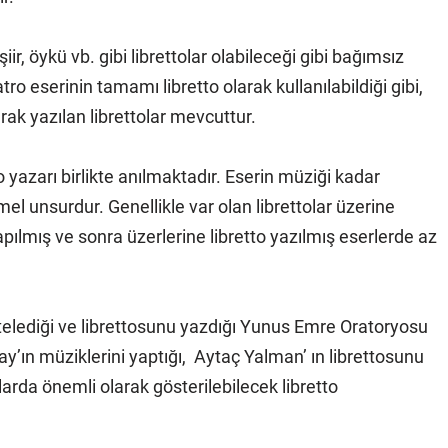
iir, öykü vb. gibi librettolar olabileceği gibi bağımsız
tro eserinin tamamı libretto olarak kullanılabildiği gibi,
ak yazılan librettolar mevcuttur.
o yazarı birlikte anılmaktadır. Eserin müziği kadar
mel unsurdur. Genellikle var olan librettolar üzerine
pılmış ve sonra üzerlerine libretto yazılmış eserlerde az
ediği ve librettosunu yazdığı Yunus Emre Oratoryosu
’ın müziklerini yaptığı, Aytaç Yalman’ ın librettosunu
rda önemli olarak gösterilebilecek libretto