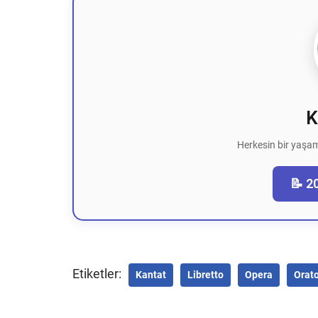
K
Herkesin bir yaşam
📝 2
Etiketler:
Kantat
Libretto
Opera
Orat