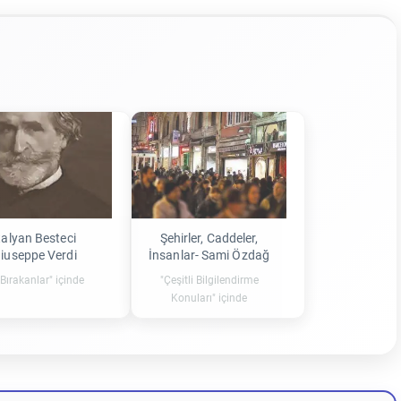
talyan Besteci
Şehirler, Caddeler,
iuseppe Verdi
İnsanlar- Sami Özdağ
 Bırakanlar" içinde
"Çeşitli Bilgilendirme
Konuları" içinde